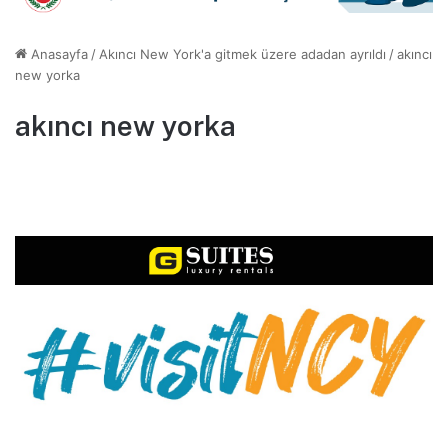
Anasayfa
/
Akıncı New York'a gitmek üzere adadan ayrıldı
/
akıncı
new yorka
akıncı new yorka