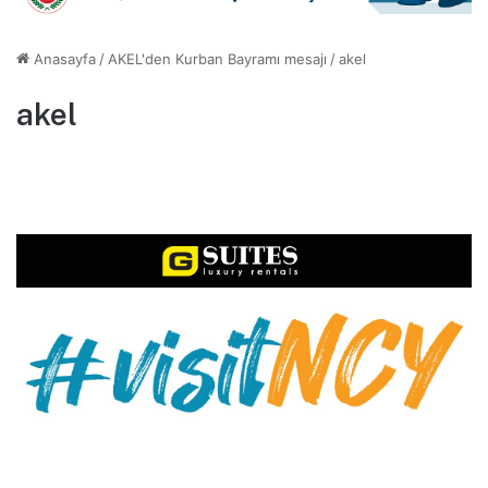
Anasayfa
/
AKEL'den Kurban Bayramı mesajı
/
akel
akel