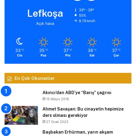
Lefkoşa
33º - 28º
55%
8.79 km/h
Açık hava
33
35
37
38
37
℃
℃
℃
℃
℃
Cts
Paz
Pts
Sal
Çar
En Çok Okunanlar
Akıncı’dan ABD’ye “Barış” çağrısı
15 Mayıs 2018
Ahmet Savaşan: Bu cinayetin hepimize
ders olması gerekiyor
27 Ocak 2023
Başbakan Erhürman, yarın akşam