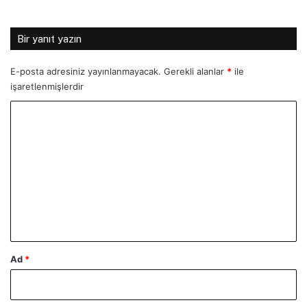
Bir yanıt yazın
E-posta adresiniz yayınlanmayacak.
Gerekli alanlar
*
ile
işaretlenmişlerdir
Y
o
r
u
m
*
Ad
*