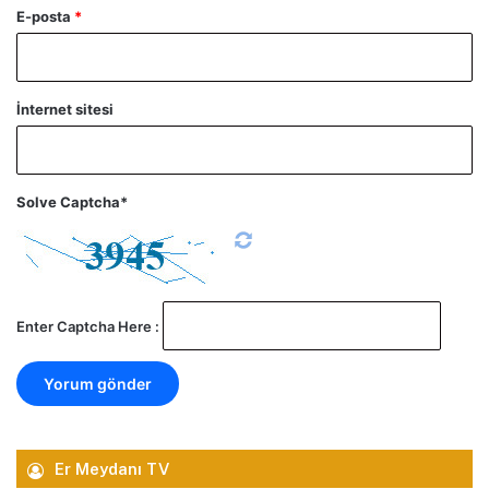
E-posta
*
İnternet sitesi
Solve Captcha*
Enter Captcha Here :
Er Meydanı TV