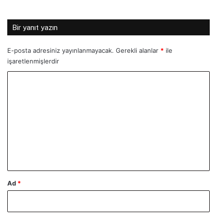
Bir yanıt yazın
E-posta adresiniz yayınlanmayacak.
Gerekli alanlar
*
ile
işaretlenmişlerdir
Y
o
r
u
m
*
Ad
*