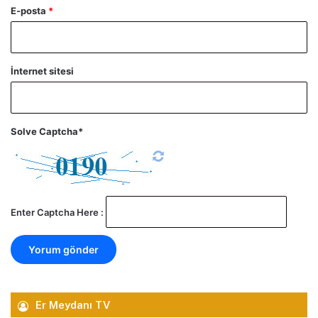
E-posta
*
İnternet sitesi
Solve Captcha*
Enter Captcha Here :
Er Meydanı TV