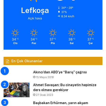
Lefkoşa
34º - 28º
37%
8.34 km/h
Açık hava
34
34
37
38
37
℃
℃
℃
℃
℃
Cts
Paz
Pts
Sal
Çar
En Çok Okunanlar
Akıncı’dan ABD’ye “Barış” çağrısı
15 Mayıs 2018
Ahmet Savaşan: Bu cinayetin hepimize
ders olması gerekiyor
27 Ocak 2023
Başbakan Erhürman, yarın akşam