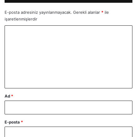
E-posta adresiniz yayınlanmayacak.
Gerekli alanlar
*
ile
işaretlenmişlerdir
Y
o
r
u
m
*
Ad
*
E-posta
*