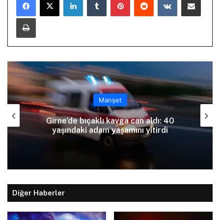
Yazdır
Manşet
Haftalık trafik raporu: 73 kaza, 1 ölü, 21
yaralı
Diğer Haberler