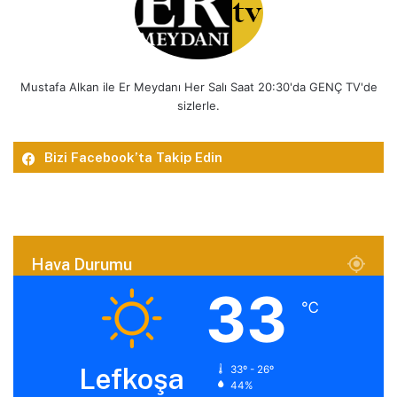
Mustafa Alkan ile Er Meydanı Her Salı Saat 20:30'da GENÇ TV'de
sizlerle.
Bizi Facebook’ta Takip Edin
Hava Durumu
33
℃
Lefkoşa
33º - 26º
44%