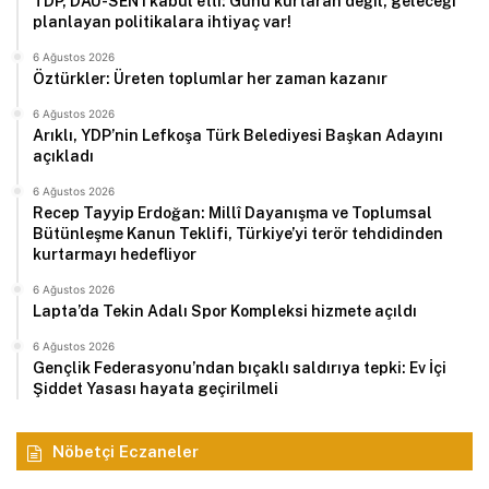
TDP, DAÜ-SEN’i kabul etti: Günü kurtaran değil, geleceği
planlayan politikalara ihtiyaç var!
6 Ağustos 2026
Öztürkler: Üreten toplumlar her zaman kazanır
6 Ağustos 2026
Arıklı, YDP’nin Lefkoşa Türk Belediyesi Başkan Adayını
açıkladı
6 Ağustos 2026
Recep Tayyip Erdoğan: Millî Dayanışma ve Toplumsal
Bütünleşme Kanun Teklifi, Türkiye’yi terör tehdidinden
kurtarmayı hedefliyor
6 Ağustos 2026
Lapta’da Tekin Adalı Spor Kompleksi hizmete açıldı
6 Ağustos 2026
Gençlik Federasyonu’ndan bıçaklı saldırıya tepki: Ev İçi
Şiddet Yasası hayata geçirilmeli
Nöbetçi Eczaneler