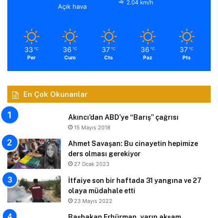
2.04 km/h
Açık hava
33
36
37
36
37
℃
℃
℃
℃
℃
Per
Cum
Cts
Paz
Pts
En Çok Okunanlar
Akıncı’dan ABD’ye “Barış” çağrısı
15 Mayıs 2018
Ahmet Savaşan: Bu cinayetin hepimize
ders olması gerekiyor
27 Ocak 2023
İtfaiye son bir haftada 31 yangına ve 27
olaya müdahale etti
23 Mayıs 2022
Başbakan Erhürman, yarın akşam