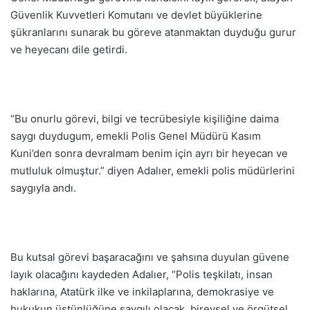
Güvenlik Kuvvetleri Komutanı ve devlet büyüklerine
şükranlarını sunarak bu göreve atanmaktan duyduğu gurur
ve heyecanı dile getirdi.
“Bu onurlu görevi, bilgi ve tecrübesiyle kişiliğine daima
saygı duydugum, emekli Polis Genel Müdürü Kasım
Kuni’den sonra devralmam benim için ayrı bir heyecan ve
mutluluk olmuştur.” diyen Adalıer, emekli polis müdürlerini
saygıyla andı.
Bu kutsal görevi başaracağını ve şahsına duyulan güvene
layık olacağını kaydeden Adalıer, “Polis teşkilatı, insan
haklarına, Atatürk ilke ve inkilaplarına, demokrasiye ve
hukukun üstünlüğüne saygılı olacak, bireysel ve örgütsel