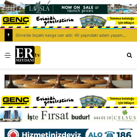
Girne’de bıçaklı kavga can aldı: 40 yaşındaki adam yaşamını yitirdi
Menü
Ar