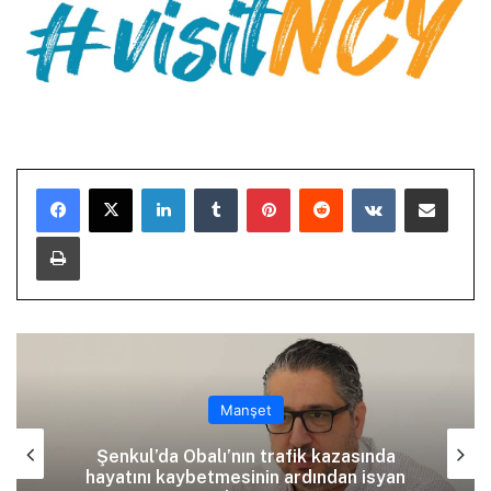
LinkedIn
Tumblr
Pinterest
Reddit
VKontakte
E-Posta ile paylaş
Yazdır
Manşet
Şenkul’da Obalı’nın trafik kazasında
hayatını kaybetmesinin ardından isyan