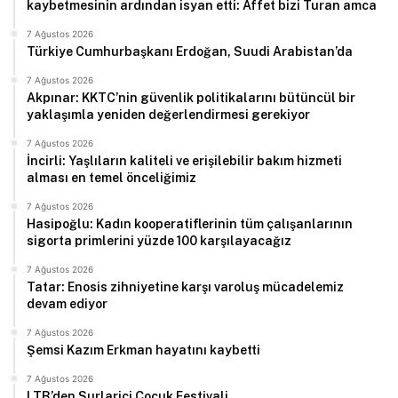
kaybetmesinin ardından isyan etti: Affet bizi Turan amca
7 Ağustos 2026
Türkiye Cumhurbaşkanı Erdoğan, Suudi Arabistan’da
7 Ağustos 2026
Akpınar: KKTC’nin güvenlik politikalarını bütüncül bir
yaklaşımla yeniden değerlendirmesi gerekiyor
7 Ağustos 2026
İncirli: Yaşlıların kaliteli ve erişilebilir bakım hizmeti
alması en temel önceliğimiz
7 Ağustos 2026
Hasipoğlu: Kadın kooperatiflerinin tüm çalışanlarının
sigorta primlerini yüzde 100 karşılayacağız
7 Ağustos 2026
Tatar: Enosis zihniyetine karşı varoluş mücadelemiz
devam ediyor
7 Ağustos 2026
Şemsi Kazım Erkman hayatını kaybetti
7 Ağustos 2026
LTB’den Surlariçi Çocuk Festivali