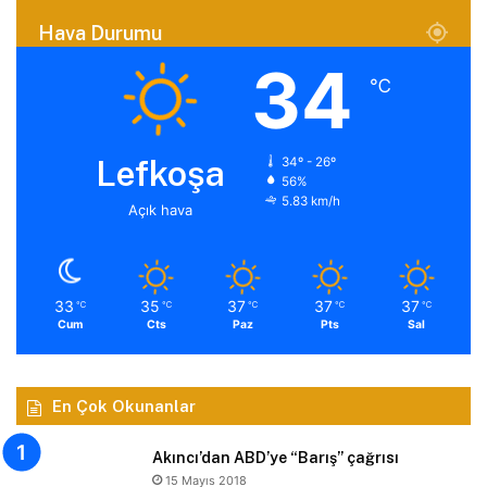
Hava Durumu
34
℃
Lefkoşa
34º - 26º
56%
5.83 km/h
Açık hava
33
35
37
37
37
℃
℃
℃
℃
℃
Cum
Cts
Paz
Pts
Sal
En Çok Okunanlar
Akıncı’dan ABD’ye “Barış” çağrısı
15 Mayıs 2018