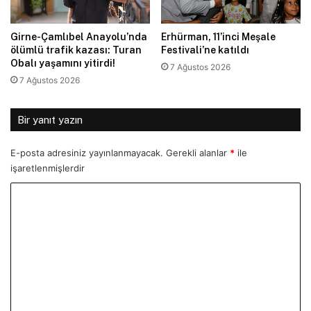
Girne-Çamlıbel Anayolu’nda
Erhürman, 11’inci Meşale
ölümlü trafik kazası: Turan
Festivali’ne katıldı
Obalı yaşamını yitirdi!
7 Ağustos 2026
7 Ağustos 2026
Bir yanıt yazın
E-posta adresiniz yayınlanmayacak.
Gerekli alanlar
*
ile
işaretlenmişlerdir
Y
o
r
u
m
*