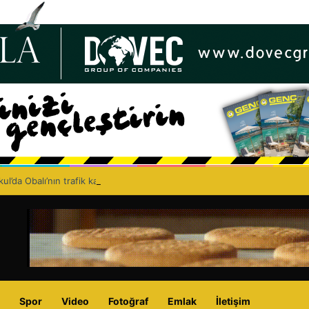
ul’da Obalı’nın trafik kazasında hayatını kaybetmesinin ardından isyan et
Spor
Video
Fotoğraf
Emlak
İletişim