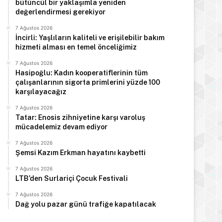
bütüncül bir yaklaşımla yeniden
değerlendirmesi gerekiyor
7 Ağustos 2026
İncirli: Yaşlıların kaliteli ve erişilebilir bakım
hizmeti alması en temel önceliğimiz
7 Ağustos 2026
Hasipoğlu: Kadın kooperatiflerinin tüm
çalışanlarının sigorta primlerini yüzde 100
karşılayacağız
7 Ağustos 2026
Tatar: Enosis zihniyetine karşı varoluş
mücadelemiz devam ediyor
7 Ağustos 2026
Şemsi Kazım Erkman hayatını kaybetti
7 Ağustos 2026
LTB’den Surlariçi Çocuk Festivali
7 Ağustos 2026
Dağ yolu pazar günü trafiğe kapatılacak