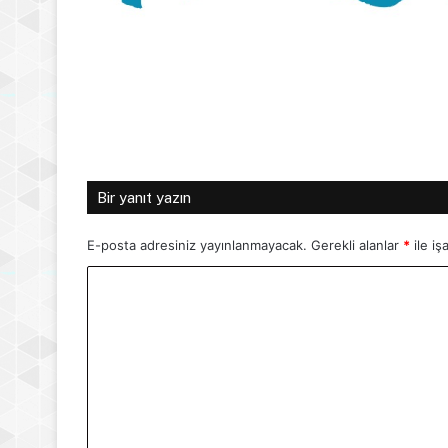
Bir yanıt yazın
E-posta adresiniz yayınlanmayacak.
Gerekli alanlar
*
ile iş
Y
o
r
u
m
*