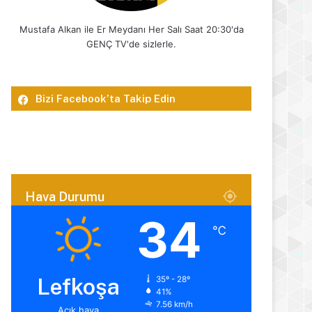
Mustafa Alkan ile Er Meydanı Her Salı Saat 20:30'da
GENÇ TV'de sizlerle.
Bizi Facebook’ta Takip Edin
Hava Durumu
34
℃
Lefkoşa
35º - 28º
41%
7.56 km/h
Açık hava