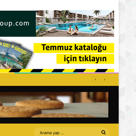
ti: Affet bizi Turan amca
Arama