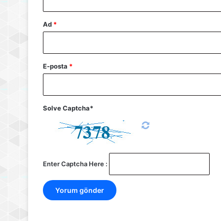
Ad
*
E-posta
*
Solve Captcha*
Enter Captcha Here :