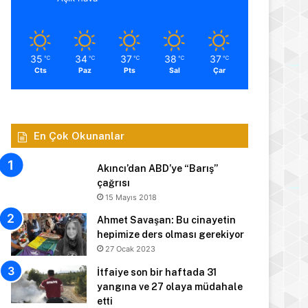
35
34
37
38
37
℃
℃
℃
℃
℃
Cts
Paz
Pts
Sal
Çar
En Çok Okunanlar
Akıncı’dan ABD’ye “Barış”
çağrısı
15 Mayıs 2018
Ahmet Savaşan: Bu cinayetin
hepimize ders olması gerekiyor
27 Ocak 2023
İtfaiye son bir haftada 31
yangına ve 27 olaya müdahale
etti