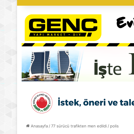
Anasayfa
/
77 sürücü trafikten men edildi
/
polis