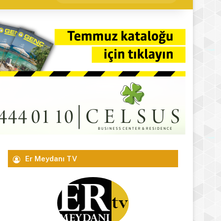
yap
...
Er Meydanı TV