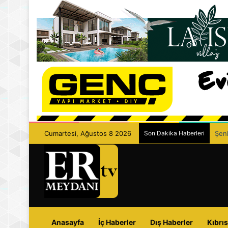
Cumartesi, Ağustos 8 2026
Son Dakika Haberleri
Şenk
Anasayfa
İç Haberler
Dış Haberler
Kıbrıs