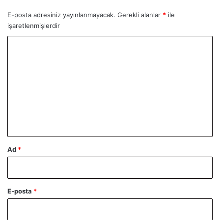
E-posta adresiniz yayınlanmayacak.
Gerekli alanlar
*
ile
işaretlenmişlerdir
Y
o
r
u
m
*
Ad
*
E-posta
*