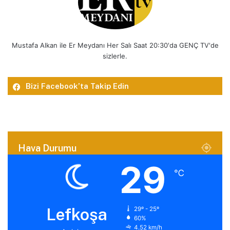
Mustafa Alkan ile Er Meydanı Her Salı Saat 20:30'da GENÇ TV'de
sizlerle.
Bizi Facebook’ta Takip Edin
Hava Durumu
29
℃
Lefkoşa
29º - 25º
60%
4.52 km/h