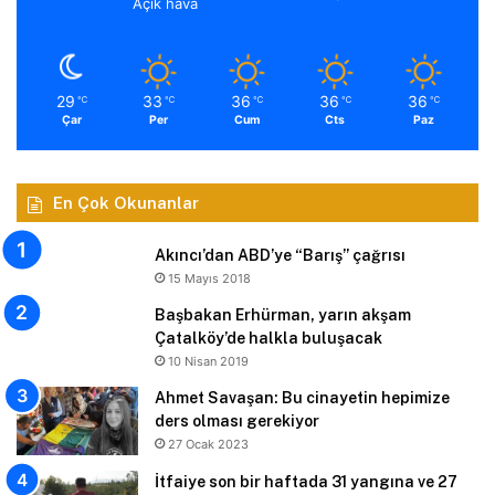
Açık hava
29
33
36
36
36
℃
℃
℃
℃
℃
Çar
Per
Cum
Cts
Paz
En Çok Okunanlar
Akıncı’dan ABD’ye “Barış” çağrısı
15 Mayıs 2018
Başbakan Erhürman, yarın akşam
Çatalköy’de halkla buluşacak
10 Nisan 2019
Ahmet Savaşan: Bu cinayetin hepimize
ders olması gerekiyor
27 Ocak 2023
İtfaiye son bir haftada 31 yangına ve 27