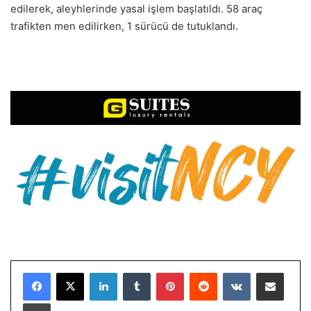
edilerek, aleyhlerinde yasal işlem başlatıldı. 58 araç
trafikten men edilirken, 1 sürücü de tutuklandı.
LinkedIn
Tumblr
Pinterest
Reddit
VKontakte
E-Posta ile paylaş
Yazdır