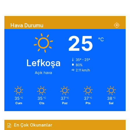
Hava Durumu
25
℃
Lefkoşa
35º - 25º
80%
2.11 km/h
Açık hava
35
35
37
37
38
℃
℃
℃
℃
℃
Cum
Cts
Paz
Pts
Sal
En Çok Okunanlar