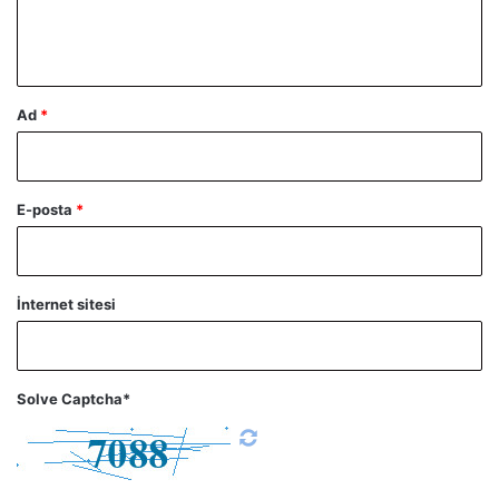
m
*
Ad
*
E-posta
*
İnternet sitesi
Solve Captcha*