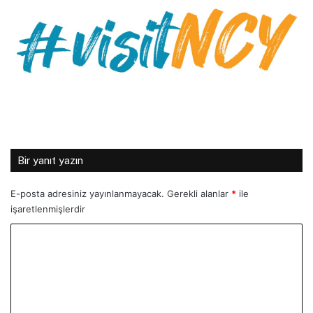
Bir yanıt yazın
E-posta adresiniz yayınlanmayacak.
Gerekli alanlar
*
ile
işaretlenmişlerdir
Y
o
r
u