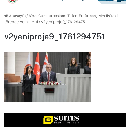
Anasayfa
/
6'ncı Cumhurbaşkanı Tufan Erhürman, Meclis'teki
törende yemin etti
/
v2yeniproje9_1761294751
v2yeniproje9_1761294751