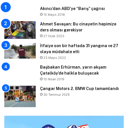
Akıncı’dan ABD’ye “Barış” çağrısı
15 Mayıs 2018
Ahmet Savaşan: Bu cinayetin hepimize
ders olması gerekiyor
27 Ocak 2023
İtfaiye son bir haftada 31 yangına ve 27
olaya müdahale etti
23 Mayıs 2022
Başbakan Erhürman, yarın akşam
Çatalköy’de halkla buluşacak
10 Nisan 2019
Çangar Motors 2. BMW Cup tamamlandı
30 Temmuz 2026