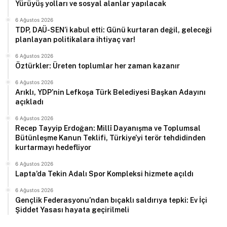
Yürüyüş yolları ve sosyal alanlar yapılacak
6 Ağustos 2026
TDP, DAÜ-SEN’i kabul etti: Günü kurtaran değil, geleceği
planlayan politikalara ihtiyaç var!
6 Ağustos 2026
Öztürkler: Üreten toplumlar her zaman kazanır
6 Ağustos 2026
Arıklı, YDP’nin Lefkoşa Türk Belediyesi Başkan Adayını
açıkladı
6 Ağustos 2026
Recep Tayyip Erdoğan: Millî Dayanışma ve Toplumsal
Bütünleşme Kanun Teklifi, Türkiye’yi terör tehdidinden
kurtarmayı hedefliyor
6 Ağustos 2026
Lapta’da Tekin Adalı Spor Kompleksi hizmete açıldı
6 Ağustos 2026
Gençlik Federasyonu’ndan bıçaklı saldırıya tepki: Ev İçi
Şiddet Yasası hayata geçirilmeli