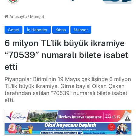
Anasayfa
/
Manşet
Genel
İç Haberler
Kıbrıs
Manşet
6 milyon TL’lik büyük ikramiye
“70539” numaralı bilete isabet
etti
Piyangolar Birimi’nin 19 Mayıs çekilişinde 6 milyon
TL'lik büyük ikramiye, Girne bayisi Olkan Çeken
tarafından satılan "70539" numaralı bilete isabet
etti.