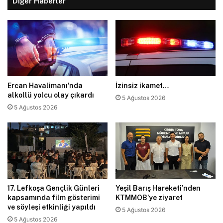
Diğer Haberler
Ercan Havalimanı’nda
İzinsiz ikamet…
alkollü yolcu olay çıkardı
5 Ağustos 2026
5 Ağustos 2026
17. Lefkoşa Gençlik Günleri
Yeşil Barış Hareketi’nden
kapsamında film gösterimi
KTMMOB’ye ziyaret
ve söyleşi etkinliği yapıldı
5 Ağustos 2026
5 Ağustos 2026