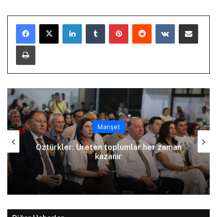
LinkedIn
Tumblr
Pinterest
Reddit
VKontakte
E-Posta ile paylaş
Yazdır
Manşet
Arıklı, YDP’nin Lefkoşa Türk Belediyesi
Başkan Adayını açıkladı