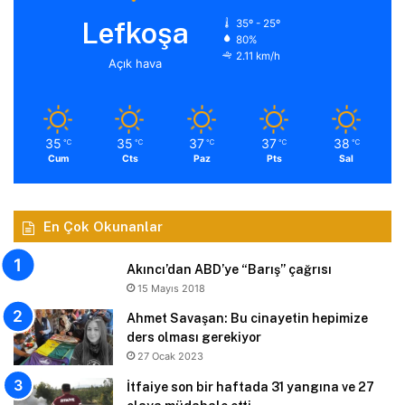
Lefkoşa
35º - 25º
80%
2.11 km/h
Açık hava
35
35
37
37
38
℃
℃
℃
℃
℃
Cum
Cts
Paz
Pts
Sal
En Çok Okunanlar
Akıncı’dan ABD’ye “Barış” çağrısı
15 Mayıs 2018
Ahmet Savaşan: Bu cinayetin hepimize
ders olması gerekiyor
27 Ocak 2023
İtfaiye son bir haftada 31 yangına ve 27