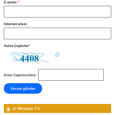
E-posta
*
İnternet sitesi
Solve Captcha*
Enter Captcha Here :
Er Meydanı TV