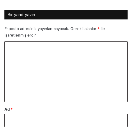
Bir yanıt yazın
E-posta adresiniz yayınlanmayacak.
Gerekli alanlar
*
ile
işaretlenmişlerdir
Y
o
r
u
m
*
Ad
*