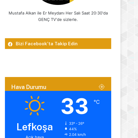
Mustafa Alkan ile Er Meydanı Her Salı Saat 20:30'da
GENÇ TV'de sizlerle.
Bizi Facebook’ta Takip Edin
Hava Durumu
33
℃
Lefkoşa
33º - 26º
44%
2.04 km/h
Açık hava