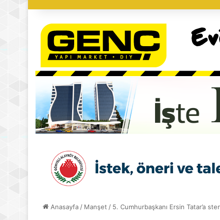
Anasayfa
/
Manşet
/
5. Cumhurbaşkanı Ersin Tatar’a sten