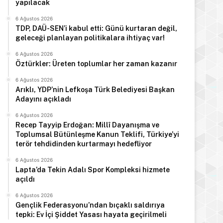
yapılacak
6 Ağustos 2026
TDP, DAÜ-SEN’i kabul etti: Günü kurtaran değil,
geleceği planlayan politikalara ihtiyaç var!
6 Ağustos 2026
Öztürkler: Üreten toplumlar her zaman kazanır
6 Ağustos 2026
Arıklı, YDP’nin Lefkoşa Türk Belediyesi Başkan
Adayını açıkladı
6 Ağustos 2026
Recep Tayyip Erdoğan: Millî Dayanışma ve
Toplumsal Bütünleşme Kanun Teklifi, Türkiye’yi
terör tehdidinden kurtarmayı hedefliyor
6 Ağustos 2026
Lapta’da Tekin Adalı Spor Kompleksi hizmete
açıldı
6 Ağustos 2026
Gençlik Federasyonu’ndan bıçaklı saldırıya
tepki: Ev İçi Şiddet Yasası hayata geçirilmeli