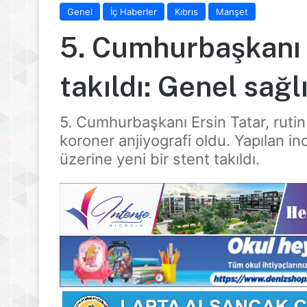
Genel
İç Haberler
Kıbrıs
Manşet
5. Cumhurbaşkanı E
takıldı: Genel sağl
5. Cumhurbaşkanı Ersin Tatar, rutin
koroner anjiyografi oldu. Yapılan 
üzerine yeni bir stent takıldı.