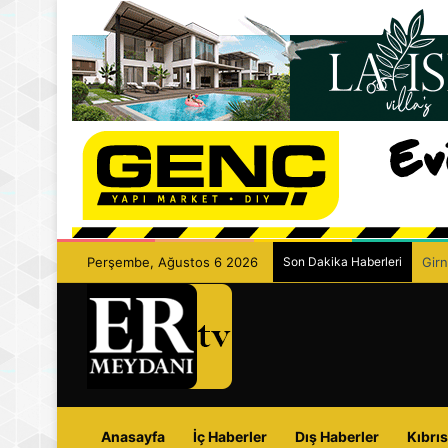
Perşembe, Ağustos 6 2026
Son Dakika Haberleri
Girn
Anasayfa
İç Haberler
Dış Haberler
Kıbrıs