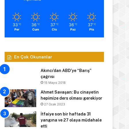
33
36
37
36
37
℃
℃
℃
℃
℃
Per
Cum
Cts
Paz
Pts
En Çok Okunanlar
Akıncı’dan ABD’ye “Barış”
çağrısı
15 Mayıs 2018
Ahmet Savaşan: Bu cinayetin
hepimize ders olması gerekiyor
27 Ocak 2023
İtfaiye son bir haftada 31
yangına ve 27 olaya müdahale
etti