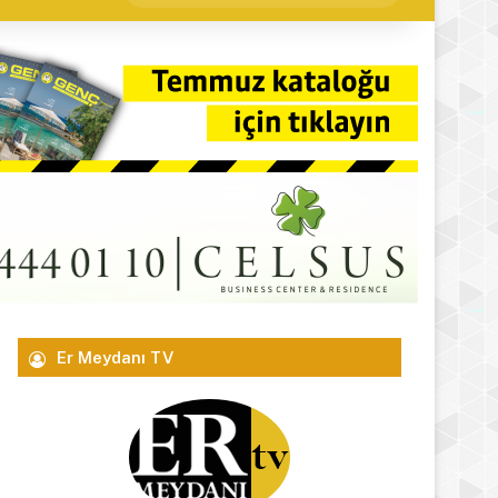
yap
...
Er Meydanı TV