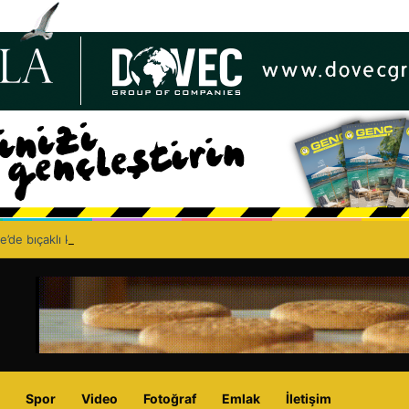
e’de bıçaklı kavga can aldı: 40 yaşındaki adam yaşamını yitirdi
Spor
Video
Fotoğraf
Emlak
İletişim