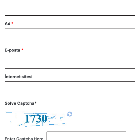
*
Ad
*
E-posta
*
İnternet sitesi
Solve Captcha*
Enter Captcha Here :