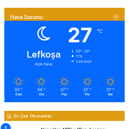
Hava Durumu
27
℃
Lefkoşa
33º - 25º
77%
3.45 km/h
Açık hava
33
34
37
37
37
℃
℃
℃
℃
℃
Cum
Cts
Paz
Pts
Sal
En Çok Okunanlar