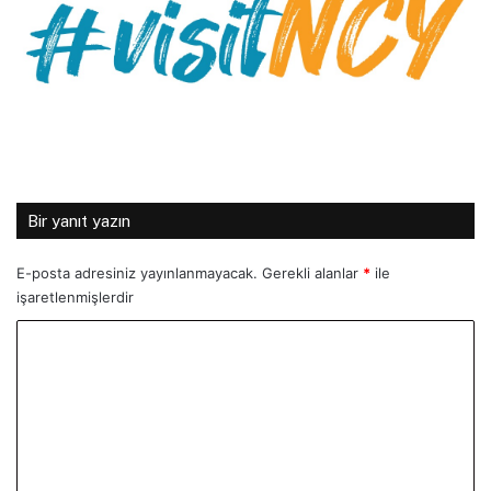
Bir yanıt yazın
E-posta adresiniz yayınlanmayacak.
Gerekli alanlar
*
ile
işaretlenmişlerdir
Y
o
r
u
m