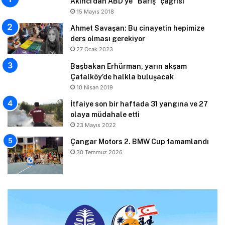
Akıncı’dan ABD’ye “Barış” çağrısı
15 Mayıs 2018
Ahmet Savaşan: Bu cinayetin hepimize
ders olması gerekiyor
27 Ocak 2023
Başbakan Erhürman, yarın akşam
Çatalköy’de halkla buluşacak
10 Nisan 2019
İtfaiye son bir haftada 31 yangına ve 27
olaya müdahale etti
23 Mayıs 2022
Çangar Motors 2. BMW Cup tamamlandı
30 Temmuz 2026