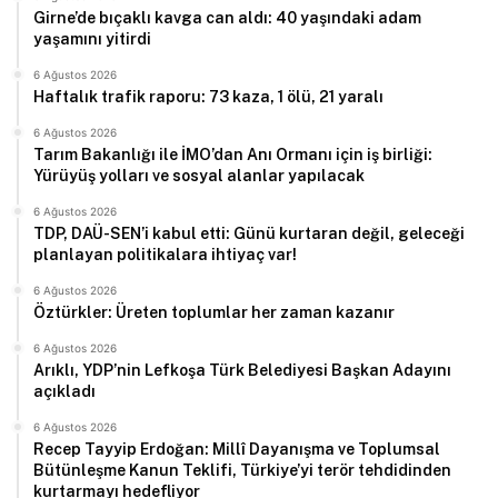
Girne’de bıçaklı kavga can aldı: 40 yaşındaki adam
yaşamını yitirdi
6 Ağustos 2026
Haftalık trafik raporu: 73 kaza, 1 ölü, 21 yaralı
6 Ağustos 2026
Tarım Bakanlığı ile İMO’dan Anı Ormanı için iş birliği:
Yürüyüş yolları ve sosyal alanlar yapılacak
6 Ağustos 2026
TDP, DAÜ-SEN’i kabul etti: Günü kurtaran değil, geleceği
planlayan politikalara ihtiyaç var!
6 Ağustos 2026
Öztürkler: Üreten toplumlar her zaman kazanır
6 Ağustos 2026
Arıklı, YDP’nin Lefkoşa Türk Belediyesi Başkan Adayını
açıkladı
6 Ağustos 2026
Recep Tayyip Erdoğan: Millî Dayanışma ve Toplumsal
Bütünleşme Kanun Teklifi, Türkiye’yi terör tehdidinden
kurtarmayı hedefliyor