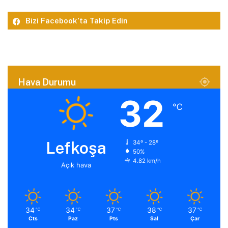
Bizi Facebook’ta Takip Edin
Hava Durumu
32
℃
Lefkoşa
34º - 28º
50%
4.82 km/h
Açık hava
34
34
37
38
37
℃
℃
℃
℃
℃
Cts
Paz
Pts
Sal
Çar