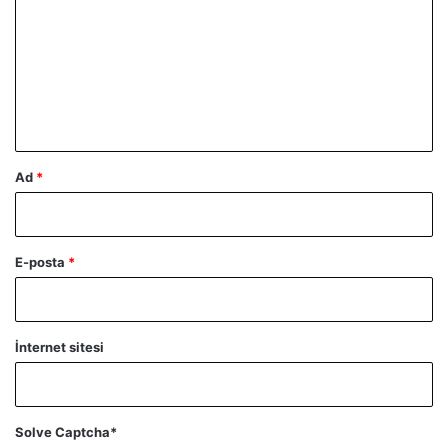
r
u
m
*
Ad
*
E-posta
*
İnternet sitesi
Solve Captcha*