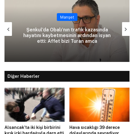
Manşet
Şenkul’da Obalı’nın trafik kazasında
hayatını kaybetmesinin ardından isyan
etti: Affet bizi Turan amca
Diğer Haberler
Alsancak’ta iki kişi birbirini
Hava sıcaklığı 39 derece
kırık içki bardağıyla darp etti
dolaylarında seyrediyor