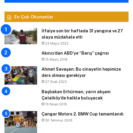
En Çok Okunanlar
İtfaiye son bir haftada 31 yangına ve 27
olaya müdahale etti
23 Mayıs 2022
Akıncı’dan ABD’ye “Barış” çağrısı
15 Mayıs 2018
Ahmet Savaşan: Bu cinayetin hepimize
ders olması gerekiyor
27 Ocak 2023
Başbakan Erhürman, yarın akşam
Çatalköy’de halkla buluşacak
10 Nisan 2019
Çangar Motors 2. BMW Cup tamamlandı
30 Temmuz 2026