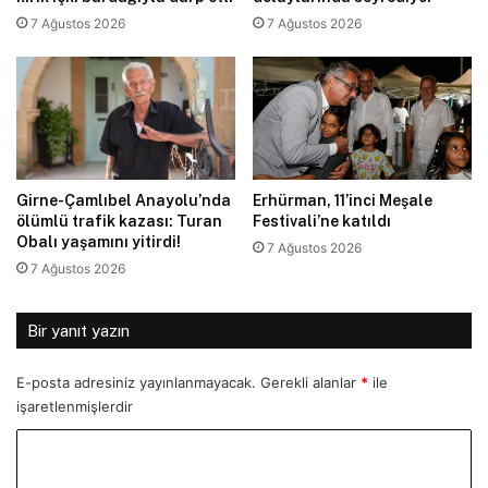
7 Ağustos 2026
7 Ağustos 2026
Girne-Çamlıbel Anayolu’nda
Erhürman, 11’inci Meşale
ölümlü trafik kazası: Turan
Festivali’ne katıldı
Obalı yaşamını yitirdi!
7 Ağustos 2026
7 Ağustos 2026
Bir yanıt yazın
E-posta adresiniz yayınlanmayacak.
Gerekli alanlar
*
ile
işaretlenmişlerdir
Y
o