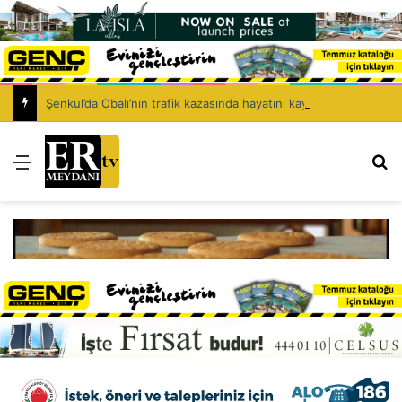
Şenkul’da Obalı’nın trafik kazasında hayatını kaybetmesinin ardından isyan etti: Affet bizi Turan amca
Menü
Ar