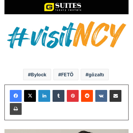
Bylock
FETÖ
gözaltı
LinkedIn
Tumblr
Pinterest
Reddit
VKontakte
E-Posta ile paylaş
Yazdır