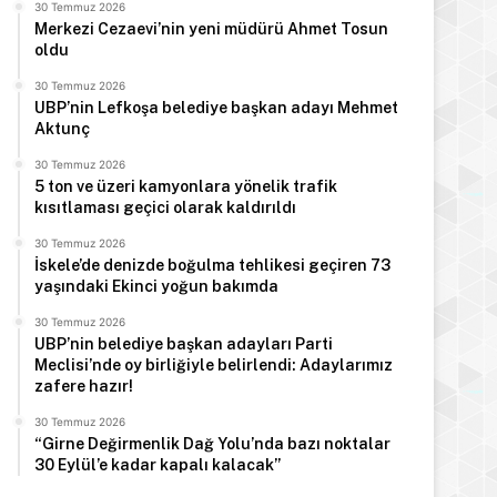
30 Temmuz 2026
Merkezi Cezaevi’nin yeni müdürü Ahmet Tosun
oldu
30 Temmuz 2026
UBP’nin Lefkoşa belediye başkan adayı Mehmet
Aktunç
30 Temmuz 2026
5 ton ve üzeri kamyonlara yönelik trafik
kısıtlaması geçici olarak kaldırıldı
30 Temmuz 2026
İskele’de denizde boğulma tehlikesi geçiren 73
yaşındaki Ekinci yoğun bakımda
30 Temmuz 2026
UBP’nin belediye başkan adayları Parti
Meclisi’nde oy birliğiyle belirlendi: Adaylarımız
zafere hazır!
30 Temmuz 2026
“Girne Değirmenlik Dağ Yolu’nda bazı noktalar
30 Eylül’e kadar kapalı kalacak”