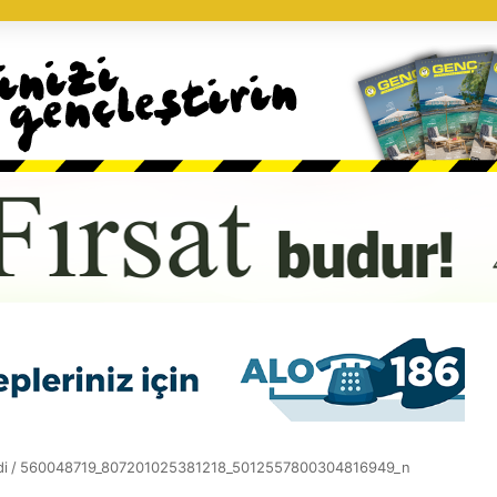
di
/
560048719_807201025381218_5012557800304816949_n