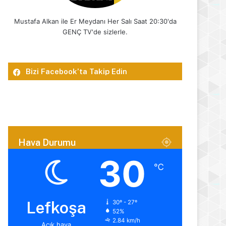
Mustafa Alkan ile Er Meydanı Her Salı Saat 20:30'da
GENÇ TV'de sizlerle.
Bizi Facebook’ta Takip Edin
Hava Durumu
30
℃
Lefkoşa
30º - 27º
52%
2.84 km/h
Açık hava