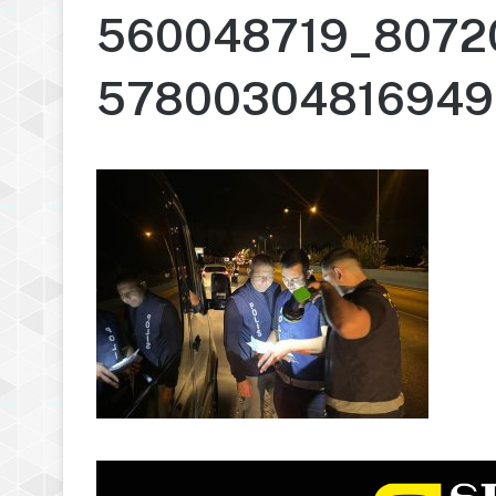
560048719_8072
57800304816949