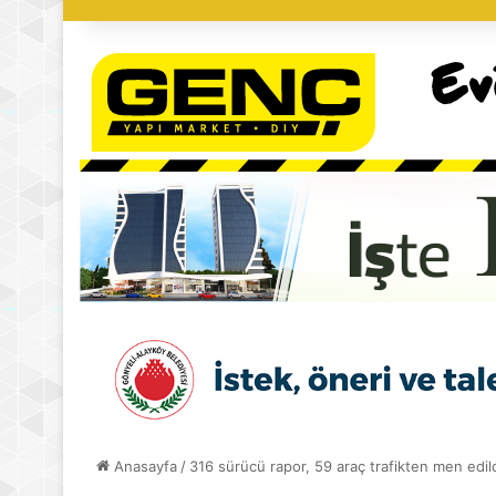
Anasayfa
/
316 sürücü rapor, 59 araç trafikten men edil