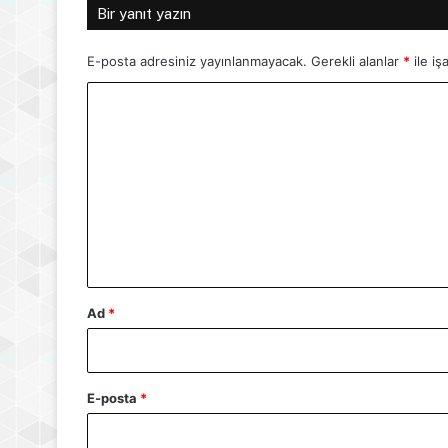
Bir yanıt yazın
E-posta adresiniz yayınlanmayacak.
Gerekli alanlar
*
ile iş
Y
o
r
u
m
*
Ad
*
E-posta
*