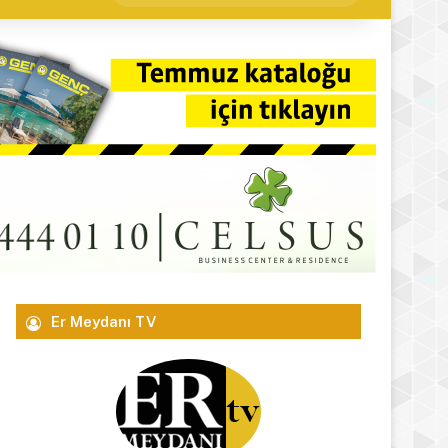
yap
...
Er Meydanı TV