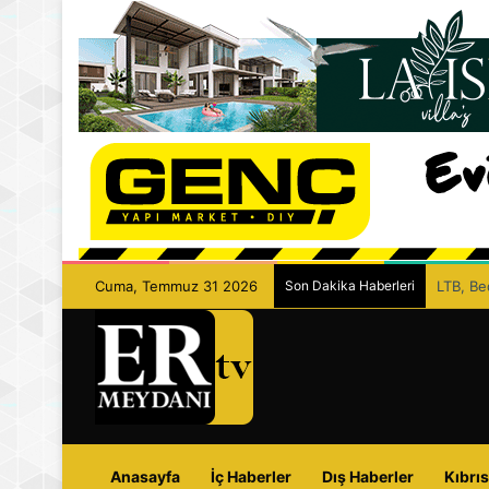
Cuma, Temmuz 31 2026
Son Dakika Haberleri
LTB, Be
Anasayfa
İç Haberler
Dış Haberler
Kıbrıs