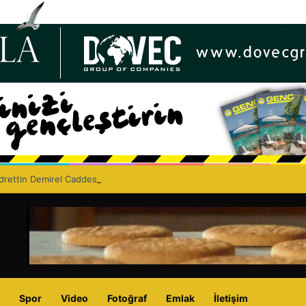
drettin Demirel Caddesi’nde asfaltlama çalışması yapacak
Spor
Video
Fotoğraf
Emlak
İletişim