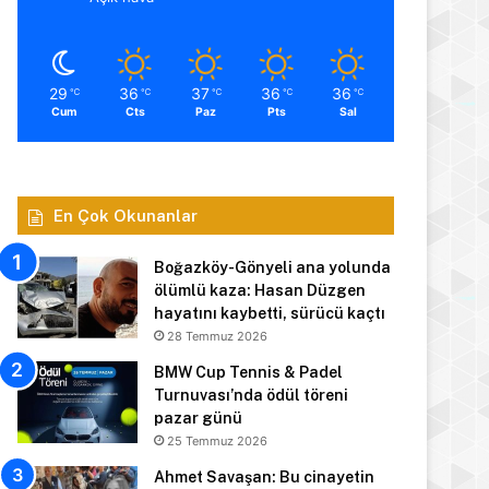
29
36
37
36
36
℃
℃
℃
℃
℃
Cum
Cts
Paz
Pts
Sal
En Çok Okunanlar
Boğazköy-Gönyeli ana yolunda
ölümlü kaza: Hasan Düzgen
hayatını kaybetti, sürücü kaçtı
28 Temmuz 2026
BMW Cup Tennis & Padel
Turnuvası’nda ödül töreni
pazar günü
25 Temmuz 2026
Ahmet Savaşan: Bu cinayetin