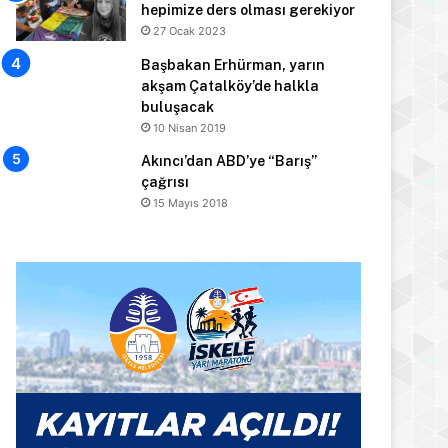
hepimize ders olması gerekiyor
27 Ocak 2023
Başbakan Erhürman, yarın
akşam Çatalköy’de halkla
buluşacak
10 Nisan 2019
Akıncı’dan ABD’ye “Barış”
çağrısı
15 Mayıs 2018