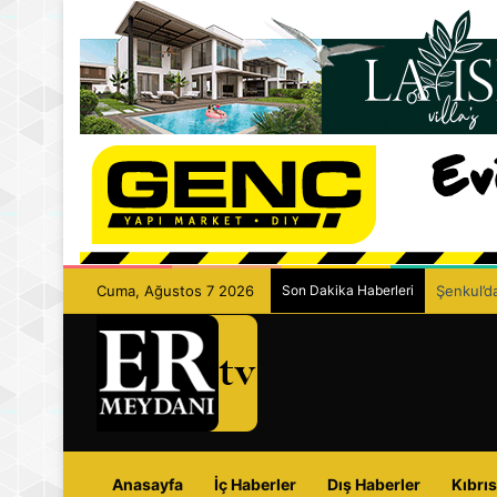
Cuma, Ağustos 7 2026
Son Dakika Haberleri
Şenkul’da
Anasayfa
İç Haberler
Dış Haberler
Kıbrıs