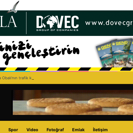
 Obalı’nın trafik kazasında hayatını kaybetmesinin ardından isyan etti: A
Spor
Video
Fotoğraf
Emlak
İletişim