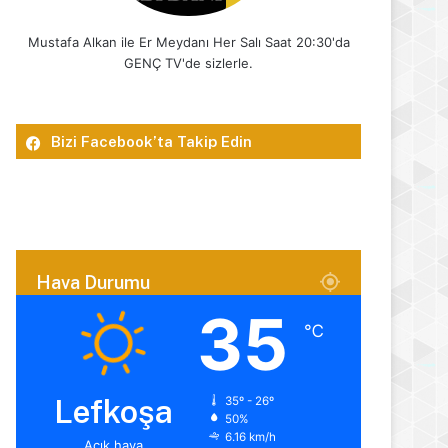
Mustafa Alkan ile Er Meydanı Her Salı Saat 20:30'da
GENÇ TV'de sizlerle.
Bizi Facebook’ta Takip Edin
Hava Durumu
35
℃
Lefkoşa
35º - 26º
50%
6.16 km/h
Açık hava