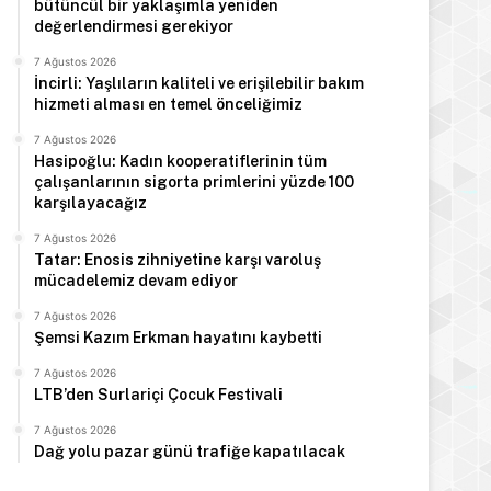
bütüncül bir yaklaşımla yeniden
değerlendirmesi gerekiyor
7 Ağustos 2026
İncirli: Yaşlıların kaliteli ve erişilebilir bakım
hizmeti alması en temel önceliğimiz
7 Ağustos 2026
Hasipoğlu: Kadın kooperatiflerinin tüm
çalışanlarının sigorta primlerini yüzde 100
karşılayacağız
7 Ağustos 2026
Tatar: Enosis zihniyetine karşı varoluş
mücadelemiz devam ediyor
7 Ağustos 2026
Şemsi Kazım Erkman hayatını kaybetti
7 Ağustos 2026
LTB’den Surlariçi Çocuk Festivali
7 Ağustos 2026
Dağ yolu pazar günü trafiğe kapatılacak