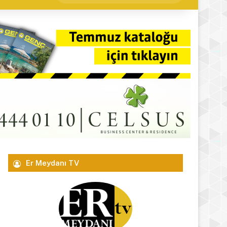
yap
...
Er Meydanı TV