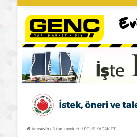
Anasayfa
/
3 ton kaçak et!
/
POLİS KAÇAK ET