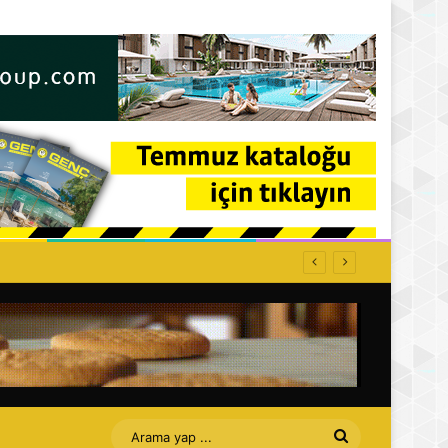
ffet bizi Turan amca
Arama