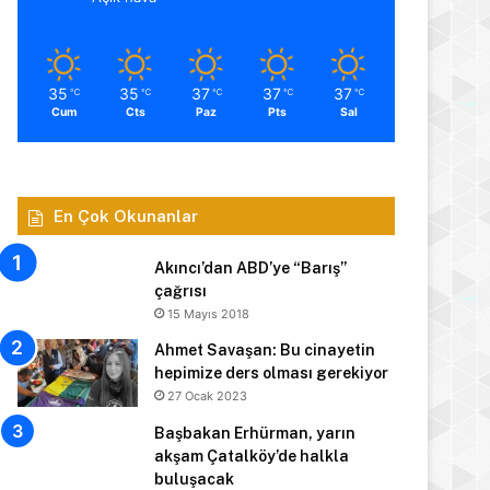
35
35
37
37
37
℃
℃
℃
℃
℃
Cum
Cts
Paz
Pts
Sal
En Çok Okunanlar
Akıncı’dan ABD’ye “Barış”
çağrısı
15 Mayıs 2018
Ahmet Savaşan: Bu cinayetin
hepimize ders olması gerekiyor
27 Ocak 2023
Başbakan Erhürman, yarın
akşam Çatalköy’de halkla
buluşacak