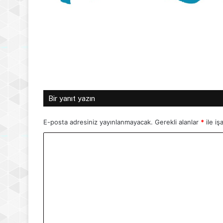
Bir yanıt yazın
E-posta adresiniz yayınlanmayacak.
Gerekli alanlar
*
ile iş
Y
o
r
u
m
*