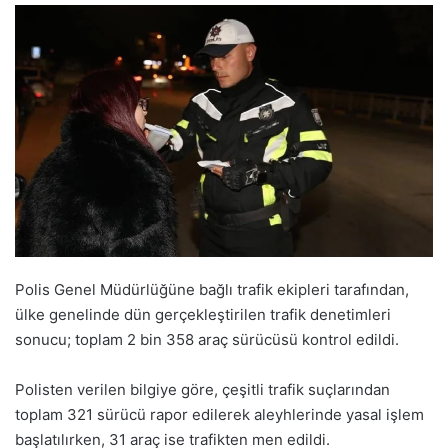
Polis Genel Müdürlüğüne bağlı trafik ekipleri tarafından,
ülke genelinde dün gerçekleştirilen trafik denetimleri
sonucu; toplam 2 bin 358 araç sürücüsü kontrol edildi.
Polisten verilen bilgiye göre, çeşitli trafik suçlarından
toplam 321 sürücü rapor edilerek aleyhlerinde yasal işlem
başlatılırken, 31 araç ise trafikten men edildi.