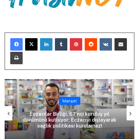
LinkedIn
Tumblr
Pinterest
Reddit
VKontakte
E-Posta ile paylaş
Yazdır
Manşet
Eczacılar Birliği, 67’nci kuruluş yıl
dönümünü kutluyor: Eczacıyı dışlayarak
sağlık politikası kurulamaz!