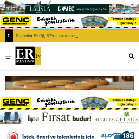
Eczacılar Birliği, 67’nci kuruluş yıl dönümünü kutluyor: Eczacıyı dışlayarak sağlık politikası kurulamaz!
Menü
Ar