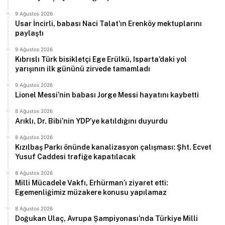
9 Ağustos 2026
Usar İncirli, babası Naci Talat’ın Erenköy mektuplarını
paylaştı
9 Ağustos 2026
Kıbrıslı Türk bisikletçi Ege Erülkü, Isparta’daki yol
yarışının ilk gününü zirvede tamamladı
9 Ağustos 2026
Lionel Messi’nin babası Jorge Messi hayatını kaybetti
8 Ağustos 2026
Arıklı, Dr. Bibi’nin YDP’ye katıldığını duyurdu
8 Ağustos 2026
Kızılbaş Parkı önünde kanalizasyon çalışması: Şht. Ecvet
Yusuf Caddesi trafiğe kapatılacak
8 Ağustos 2026
Milli Mücadele Vakfı, Erhürman’ı ziyaret etti:
Egemenliğimiz müzakere konusu yapılamaz
8 Ağustos 2026
Doğukan Ulaç, Avrupa Şampiyonası’nda Türkiye Milli