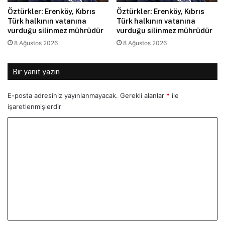
Öztürkler: Erenköy, Kıbrıs
Öztürkler: Erenköy, Kıbrıs
Türk halkının vatanına
Türk halkının vatanına
vurduğu silinmez mührüdür
vurduğu silinmez mührüdür
8 Ağustos 2026
8 Ağustos 2026
Bir yanıt yazın
E-posta adresiniz yayınlanmayacak.
Gerekli alanlar
*
ile
işaretlenmişlerdir
Y
o
r
u
m
*