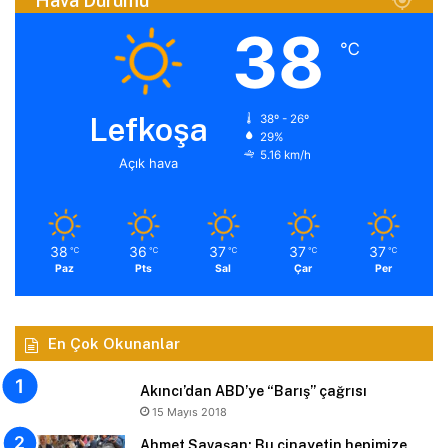
Hava Durumu
38
℃
Lefkoşa
38º - 26º
29%
5.16 km/h
Açık hava
38
36
37
37
37
℃
℃
℃
℃
℃
Paz
Pts
Sal
Çar
Per
En Çok Okunanlar
Akıncı’dan ABD’ye “Barış” çağrısı
15 Mayıs 2018
Ahmet Savaşan: Bu cinayetin hepimize