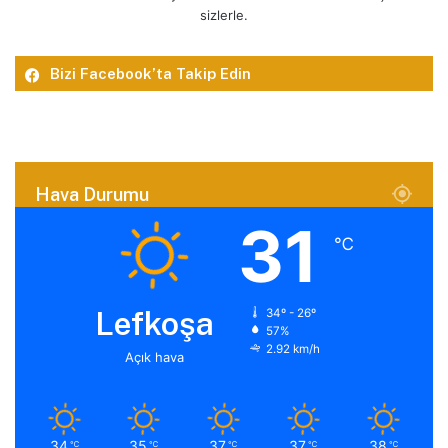
sizlerle.
Bizi Facebook’ta Takip Edin
Hava Durumu
31
℃
Lefkoşa
34º - 26º
57%
2.92 km/h
Açık hava
34
35
37
37
38
℃
℃
℃
℃
℃