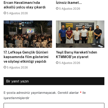
Ercan Havalimanı’nda
İzinsiz ikamet…
alkollü yolcu olay çıkardı
5 Ağustos 2026
5 Ağustos 2026
17. Lefkoşa Gençlik Günleri
Yeşil Barış Hareketi’nden
kapsamında film gösterimi
KTMMOB’ye ziyaret
ve söyleşi etkinliği yapıldı
5 Ağustos 2026
5 Ağustos 2026
Bir yanıt yazın
E-posta adresiniz yayınlanmayacak.
Gerekli alanlar
*
ile
işaretlenmişlerdir
Y