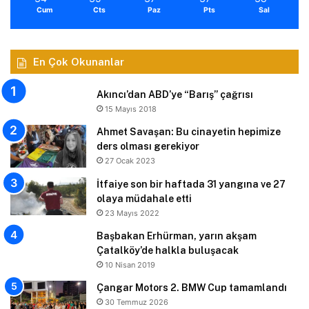
Cum
Cts
Paz
Pts
Sal
En Çok Okunanlar
Akıncı’dan ABD’ye “Barış” çağrısı
15 Mayıs 2018
Ahmet Savaşan: Bu cinayetin hepimize
ders olması gerekiyor
27 Ocak 2023
İtfaiye son bir haftada 31 yangına ve 27
olaya müdahale etti
23 Mayıs 2022
Başbakan Erhürman, yarın akşam
Çatalköy’de halkla buluşacak
10 Nisan 2019
Çangar Motors 2. BMW Cup tamamlandı
30 Temmuz 2026