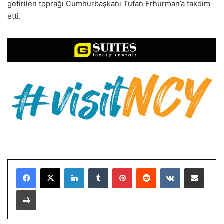
getirilen toprağı Cumhurbaşkanı Tufan Erhürman’a takdim
etti.
LinkedIn
Tumblr
Pinterest
Reddit
VKontakte
E-Posta ile paylaş
Yazdır