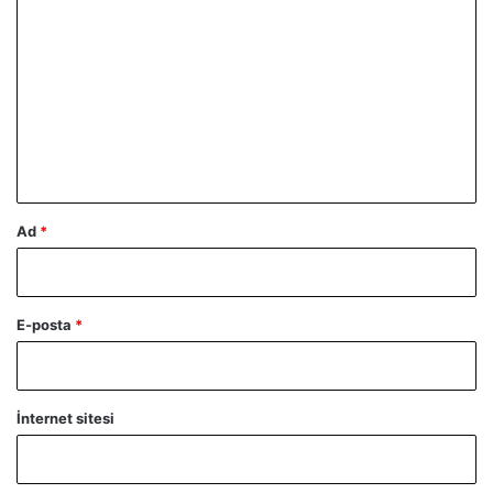
o
r
u
m
*
Ad
*
E-posta
*
İnternet sitesi