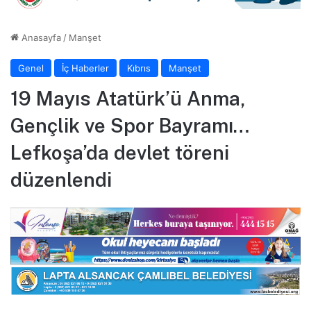
Anasayfa
/
Manşet
Genel
İç Haberler
Kıbrıs
Manşet
19 Mayıs Atatürk’ü Anma,
Gençlik ve Spor Bayramı…
Lefkoşa’da devlet töreni
düzenlendi