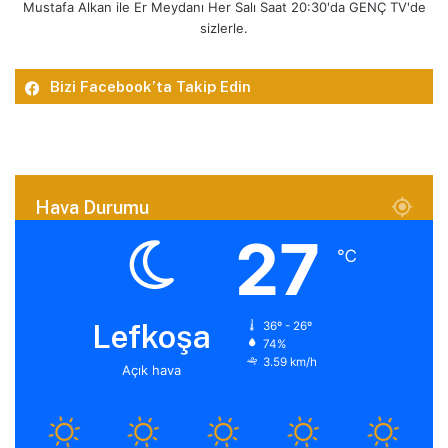
Mustafa Alkan ile Er Meydanı Her Salı Saat 20:30'da GENÇ TV'de
sizlerle.
Bizi Facebook’ta Takip Edin
Hava Durumu
27
℃
Lefkoşa
36º - 26º
74%
3.59 km/h
Açık hava