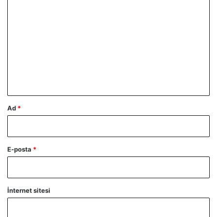
Y
o
r
u
m
*
Ad
*
E-posta
*
İnternet sitesi