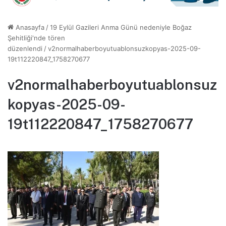
Anasayfa
/
19 Eylül Gazileri Anma Günü nedeniyle Boğaz
Şehitliği'nde tören
düzenlendi
/
v2normalhaberboyutuablonsuzkopyas-2025-09-
19t112220847_1758270677
v2normalhaberboyutuablonsuz
kopyas-2025-09-
19t112220847_1758270677