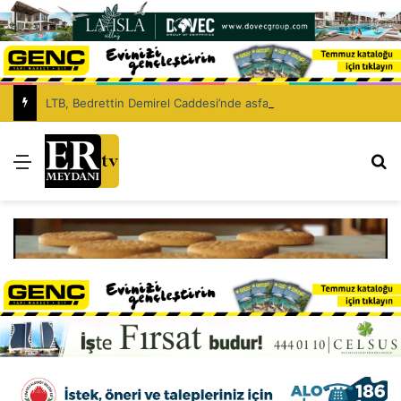
LTB, Bedrettin Demirel Caddesi’nde asfaltlama çalışması yapacak
Menü
Ar