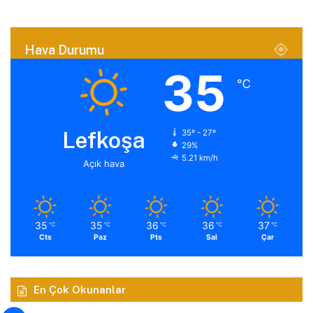
Hava Durumu
35
℃
Lefkoşa
35º - 27º
29%
5.21 km/h
Açık hava
35
35
36
36
37
℃
℃
℃
℃
℃
Cts
Paz
Pts
Sal
Çar
En Çok Okunanlar