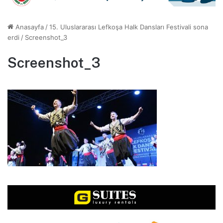
Anasayfa
/
15. Uluslararası Lefkoşa Halk Dansları Festivali sona
erdi
/
Screenshot_3
Screenshot_3