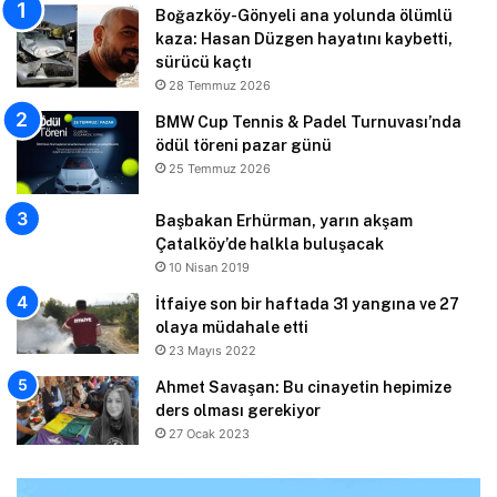
Boğazköy-Gönyeli ana yolunda ölümlü
kaza: Hasan Düzgen hayatını kaybetti,
sürücü kaçtı
28 Temmuz 2026
BMW Cup Tennis & Padel Turnuvası’nda
ödül töreni pazar günü
25 Temmuz 2026
Başbakan Erhürman, yarın akşam
Çatalköy’de halkla buluşacak
10 Nisan 2019
İtfaiye son bir haftada 31 yangına ve 27
olaya müdahale etti
23 Mayıs 2022
Ahmet Savaşan: Bu cinayetin hepimize
ders olması gerekiyor
27 Ocak 2023