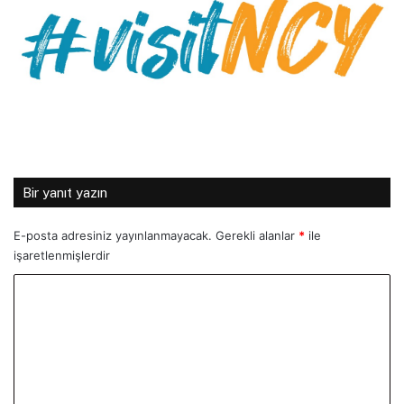
Bir yanıt yazın
E-posta adresiniz yayınlanmayacak.
Gerekli alanlar
*
ile
işaretlenmişlerdir
Y
o
r
u
m