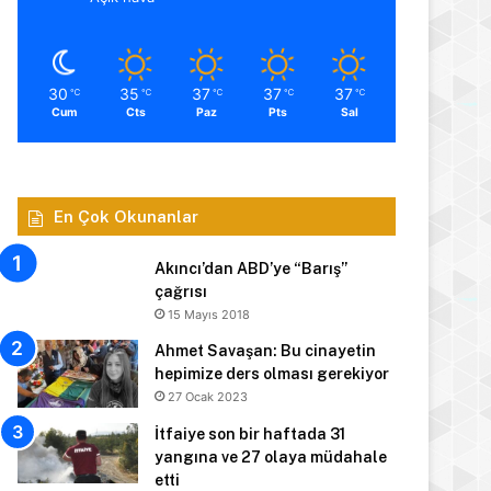
30
35
37
37
37
℃
℃
℃
℃
℃
Cum
Cts
Paz
Pts
Sal
En Çok Okunanlar
Akıncı’dan ABD’ye “Barış”
çağrısı
15 Mayıs 2018
Ahmet Savaşan: Bu cinayetin
hepimize ders olması gerekiyor
27 Ocak 2023
İtfaiye son bir haftada 31
yangına ve 27 olaya müdahale
etti