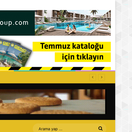
ffet bizi Turan amca
Arama