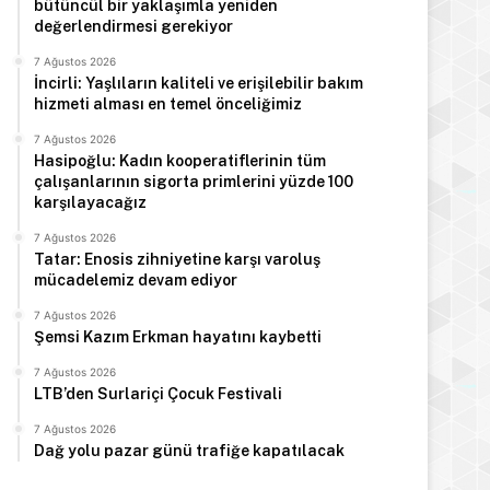
bütüncül bir yaklaşımla yeniden
değerlendirmesi gerekiyor
7 Ağustos 2026
İncirli: Yaşlıların kaliteli ve erişilebilir bakım
hizmeti alması en temel önceliğimiz
7 Ağustos 2026
Hasipoğlu: Kadın kooperatiflerinin tüm
çalışanlarının sigorta primlerini yüzde 100
karşılayacağız
7 Ağustos 2026
Tatar: Enosis zihniyetine karşı varoluş
mücadelemiz devam ediyor
7 Ağustos 2026
Şemsi Kazım Erkman hayatını kaybetti
7 Ağustos 2026
LTB’den Surlariçi Çocuk Festivali
7 Ağustos 2026
Dağ yolu pazar günü trafiğe kapatılacak