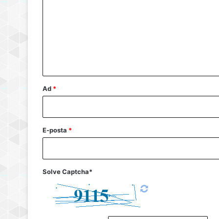
r
u
m
*
Ad
*
E-posta
*
Solve Captcha*