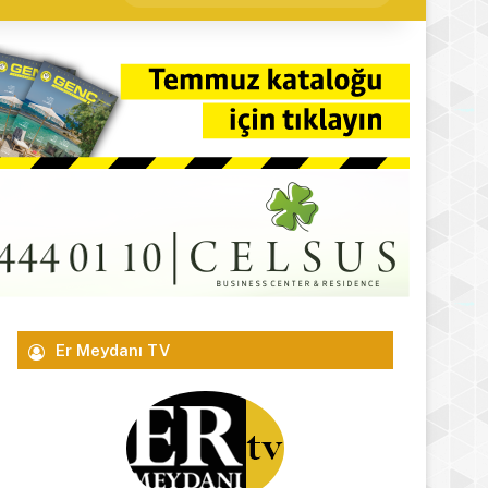
yap
...
Er Meydanı TV