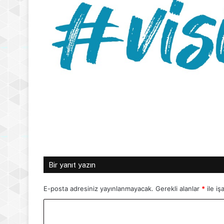
Bir yanıt yazın
E-posta adresiniz yayınlanmayacak.
Gerekli alanlar
*
ile iş
Y
o