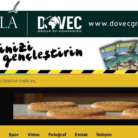
 Obalı’nın trafik kazasında hayatını kaybetmesinin ardından isyan etti: A
Spor
Video
Fotoğraf
Emlak
İletişim