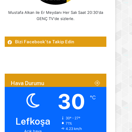
Mustafa Alkan ile Er Meydanı Her Salı Saat 20:30'da
GENÇ TV'de sizlerle.
Bizi Facebook’ta Takip Edin
Hava Durumu
30
℃
Lefkoşa
30º - 27º
71%
4.23 km/h
Açık hava