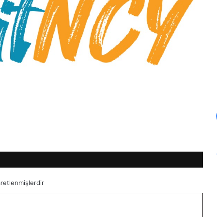
aretlenmişlerdir