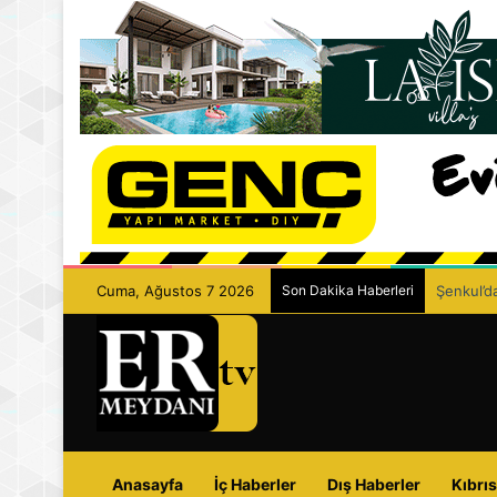
Cuma, Ağustos 7 2026
Son Dakika Haberleri
Şenkul’da
Anasayfa
İç Haberler
Dış Haberler
Kıbrıs