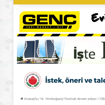
Anasayfa
/
14. Yeniboğaziçi Festivali devam ediyor
/
139