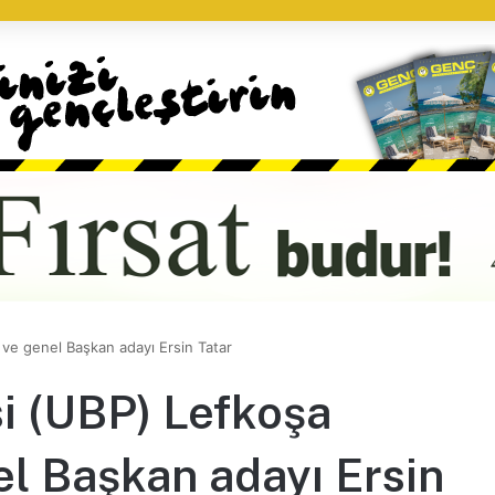
li ve genel Başkan adayı Ersin Tatar
si (UBP) Lefkoşa
nel Başkan adayı Ersin