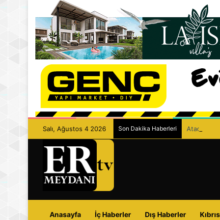
Salı, Ağustos 4 2026
Son Dakika Haberleri
Ataoğlu: “D
Anasayfa
İç Haberler
Dış Haberler
Kıbrıs