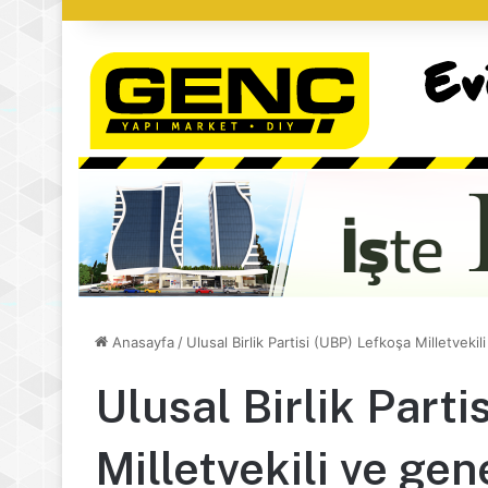
Anasayfa
/
Ulusal Birlik Partisi (UBP) Lefkoşa Milletveki
Ulusal Birlik Parti
Milletvekili ve ge