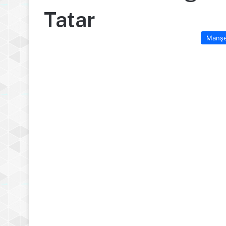
Tatar
Manş