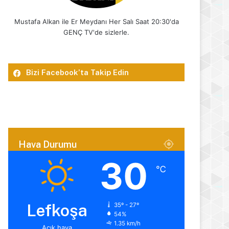
Mustafa Alkan ile Er Meydanı Her Salı Saat 20:30'da
GENÇ TV'de sizlerle.
Bizi Facebook’ta Takip Edin
Hava Durumu
30
℃
Lefkoşa
35º - 27º
54%
1.35 km/h
Açık hava