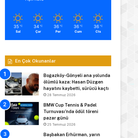
35
34
36
36
36
℃
℃
℃
℃
℃
Sal
Çar
Per
Cum
Cts
En Çok Okunanlar
Boğazköy-Gönyeli ana yolunda
ölümlü kaza: Hasan Düzgen
hayatını kaybetti, sürücü kaçtı
28 Temmuz 2026
BMW Cup Tennis & Padel
Turnuvası’nda ödül töreni
pazar günü
25 Temmuz 2026
Başbakan Erhürman, yarın