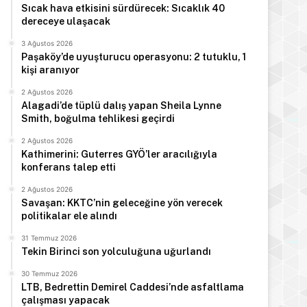
Sıcak hava etkisini sürdürecek: Sıcaklık 40
dereceye ulaşacak
3 Ağustos 2026
Paşaköy’de uyuşturucu operasyonu: 2 tutuklu, 1
kişi aranıyor
2 Ağustos 2026
Alagadi’de tüplü dalış yapan Sheila Lynne
Smith, boğulma tehlikesi geçirdi
2 Ağustos 2026
Kathimerini: Guterres GYÖ’ler aracılığıyla
konferans talep etti
2 Ağustos 2026
Savaşan: KKTC’nin geleceğine yön verecek
politikalar ele alındı
31 Temmuz 2026
Tekin Birinci son yolculuğuna uğurlandı
30 Temmuz 2026
LTB, Bedrettin Demirel Caddesi’nde asfaltlama
çalışması yapacak