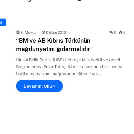
et
Er Meydanı
8 Ekim 2018
0
5
“BM ve AB Kıbrıs Türkünün
mağduriyetini gidermelidir”
Ulusal Birlik Partisi (UBP) Lefkoşa Milletvekili ve genel
Başkan adayı Ersin Tatar, Kıbrıs konusunun bir sonuca
bağlanmamasının mağdurunun Kıbrıs Türk…
Devamını Oku »