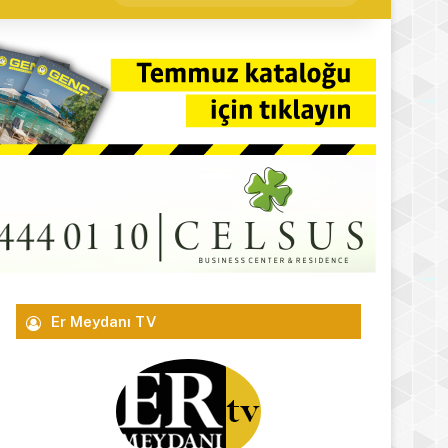
yap
...
Er Meydanı TV