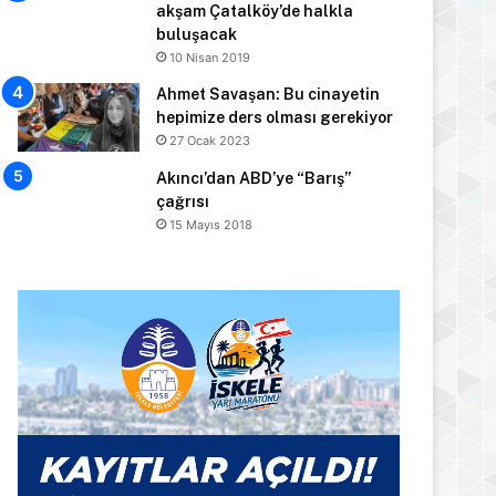
akşam Çatalköy’de halkla
buluşacak
10 Nisan 2019
Ahmet Savaşan: Bu cinayetin
hepimize ders olması gerekiyor
27 Ocak 2023
Akıncı’dan ABD’ye “Barış”
çağrısı
15 Mayıs 2018