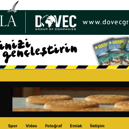
oğal Gaz Projesi”, KKTC’nin enerji geleceğini güvence altına alacak tarihi
Spor
Video
Fotoğraf
Emlak
İletişim