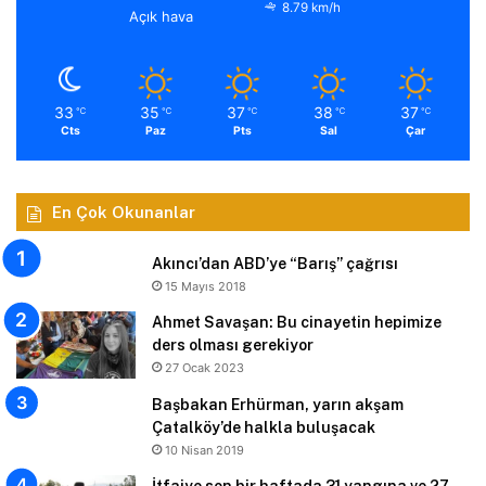
8.79 km/h
Açık hava
33
35
37
38
37
℃
℃
℃
℃
℃
Cts
Paz
Pts
Sal
Çar
En Çok Okunanlar
Akıncı’dan ABD’ye “Barış” çağrısı
15 Mayıs 2018
Ahmet Savaşan: Bu cinayetin hepimize
ders olması gerekiyor
27 Ocak 2023
Başbakan Erhürman, yarın akşam
Çatalköy’de halkla buluşacak
10 Nisan 2019
İtfaiye son bir haftada 31 yangına ve 27