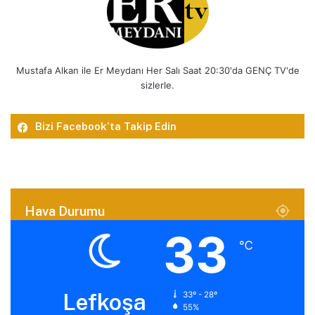
Mustafa Alkan ile Er Meydanı Her Salı Saat 20:30'da GENÇ TV'de
sizlerle.
Bizi Facebook’ta Takip Edin
Hava Durumu
33
℃
Lefkoşa
33º - 28º
55%