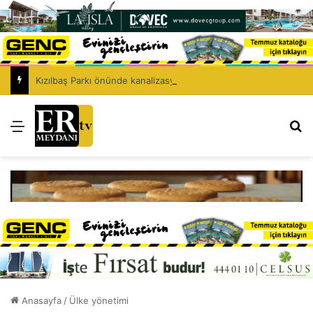
Kızılbaş Parkı önünde kanalizasyon çalışması: Şht. Ecvet Yusuf Caddesi trafiğe kapatılacak
Menü
Ar
Anasayfa
/
Ülke yönetimi