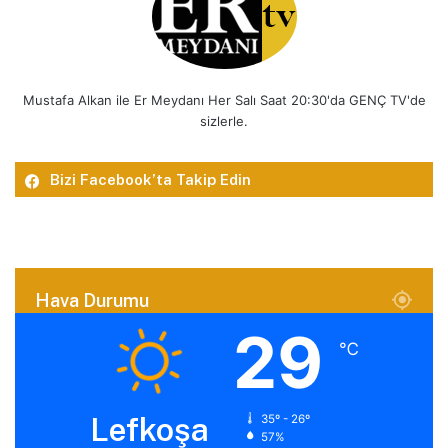
Mustafa Alkan ile Er Meydanı Her Salı Saat 20:30'da GENÇ TV'de
sizlerle.
Bizi Facebook’ta Takip Edin
Hava Durumu
29
℃
Lefkoşa
35º - 26º
57%