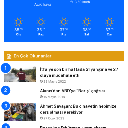
3.59 km/h
Açık hava
35
35
37
38
37
℃
℃
℃
℃
℃
Cts
Paz
Pts
Sal
Çar
En Çok Okunanlar
İtfaiye son bir haftada 31 yangına ve 27
olaya müdahale etti
23 Mayıs 2022
Akıncı’dan ABD’ye “Barış” çağrısı
15 Mayıs 2018
Ahmet Savaşan: Bu cinayetin hepimize
ders olması gerekiyor
27 Ocak 2023
Başbakan Erhürman, yarın akşam