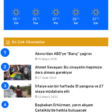
35
35
37
38
37
℃
℃
℃
℃
℃
Cts
Paz
Pts
Sal
Çar
En Çok Okunanlar
Akıncı’dan ABD’ye “Barış” çağrısı
15 Mayıs 2018
Ahmet Savaşan: Bu cinayetin hepimize
ders olması gerekiyor
27 Ocak 2023
İtfaiye son bir haftada 31 yangına ve 27
olaya müdahale etti
23 Mayıs 2022
Başbakan Erhürman, yarın akşam
Çatalköy’de halkla buluşacak