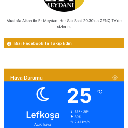
Mustafa Alkan ile Er Meydanı Her Salı Saat 20:30'da GENÇ TV'de
sizlerle.
Bizi Facebook’ta Takip Edin
Hava Durumu
25
℃
Lefkoşa
35º - 25º
80%
2.41 km/h
Açık hava