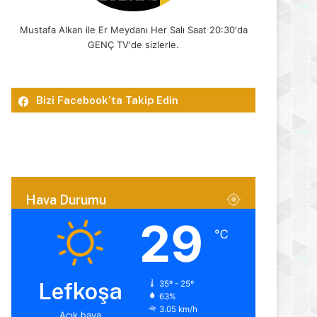
Mustafa Alkan ile Er Meydanı Her Salı Saat 20:30'da
GENÇ TV'de sizlerle.
Bizi Facebook’ta Takip Edin
Hava Durumu
29
℃
Lefkoşa
35º - 25º
63%
3.05 km/h
Açık hava