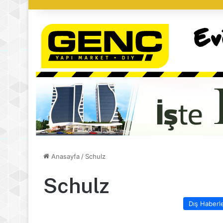
Anasayfa
/
Schulz
Schulz
Dış Haberl