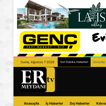
Cuma, Ağustos 7 2026
Son Dakika Haberleri
Girne’de 
Anasayfa
İç Haberler
Dış Haberler
Kıbrıs