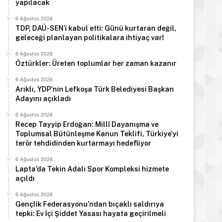
yapılacak
6 Ağustos 2026
TDP, DAÜ-SEN’i kabul etti: Günü kurtaran değil,
geleceği planlayan politikalara ihtiyaç var!
6 Ağustos 2026
Öztürkler: Üreten toplumlar her zaman kazanır
6 Ağustos 2026
Arıklı, YDP’nin Lefkoşa Türk Belediyesi Başkan
Adayını açıkladı
6 Ağustos 2026
Recep Tayyip Erdoğan: Millî Dayanışma ve
Toplumsal Bütünleşme Kanun Teklifi, Türkiye’yi
terör tehdidinden kurtarmayı hedefliyor
6 Ağustos 2026
Lapta’da Tekin Adalı Spor Kompleksi hizmete
açıldı
6 Ağustos 2026
Gençlik Federasyonu’ndan bıçaklı saldırıya
tepki: Ev İçi Şiddet Yasası hayata geçirilmeli