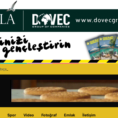
bıçaklı kavga can aldı: 40 yaşındaki adam yaşamını yitirdi
Spor
Video
Fotoğraf
Emlak
İletişim