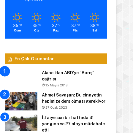
35
35
37
37
38
℃
℃
℃
℃
℃
Cum
Cts
Paz
Pts
Sal
En Çok Okunanlar
Akıncı’dan ABD’ye “Barış”
çağrısı
15 Mayıs 2018
Ahmet Savaşan: Bu cinayetin
hepimize ders olması gerekiyor
27 Ocak 2023
İtfaiye son bir haftada 31
yangına ve 27 olaya müdahale
etti