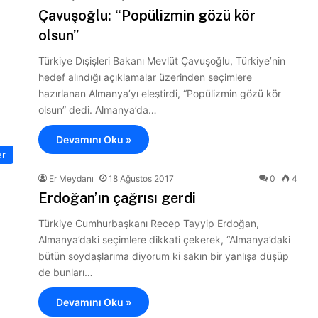
Çavuşoğlu: “Popülizmin gözü kör
olsun”
Türkiye Dışişleri Bakanı Mevlüt Çavuşoğlu, Türkiye’nin
hedef alındığı açıklamalar üzerinden seçimlere
hazırlanan Almanya’yı eleştirdi, “Popülizmin gözü kör
olsun” dedi. Almanya’da…
Devamını Oku »
er
Er Meydanı
18 Ağustos 2017
0
4
Erdoğan’ın çağrısı gerdi
Türkiye Cumhurbaşkanı Recep Tayyip Erdoğan,
Almanya’daki seçimlere dikkati çekerek, “Almanya’daki
bütün soydaşlarıma diyorum ki sakın bir yanlışa düşüp
de bunları…
Devamını Oku »