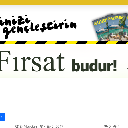
er
Er Meydanı
4 Eylül 2017
0
4