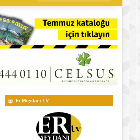
yap
...
Er Meydanı TV