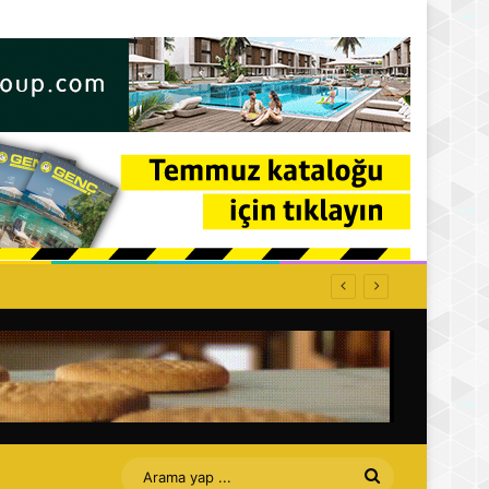
ffet bizi Turan amca
Arama