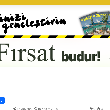
et
Er Meydanı
10 Kasım 2018
0
3