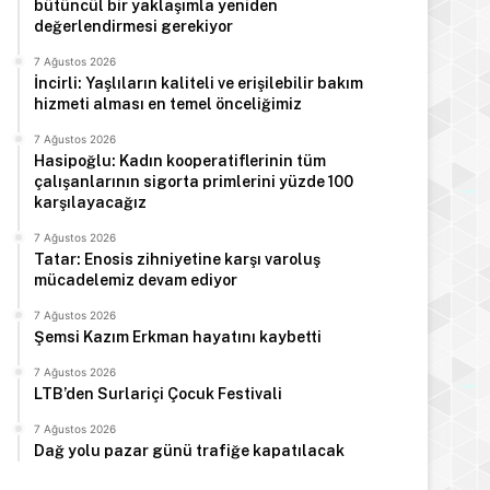
bütüncül bir yaklaşımla yeniden
değerlendirmesi gerekiyor
7 Ağustos 2026
İncirli: Yaşlıların kaliteli ve erişilebilir bakım
hizmeti alması en temel önceliğimiz
7 Ağustos 2026
Hasipoğlu: Kadın kooperatiflerinin tüm
çalışanlarının sigorta primlerini yüzde 100
karşılayacağız
7 Ağustos 2026
Tatar: Enosis zihniyetine karşı varoluş
mücadelemiz devam ediyor
7 Ağustos 2026
Şemsi Kazım Erkman hayatını kaybetti
7 Ağustos 2026
LTB’den Surlariçi Çocuk Festivali
7 Ağustos 2026
Dağ yolu pazar günü trafiğe kapatılacak