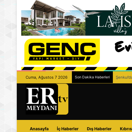
Cuma, Ağustos 7 2026
Son Dakika Haberleri
Şenkul’da
Anasayfa
İç Haberler
Dış Haberler
Kıbrıs