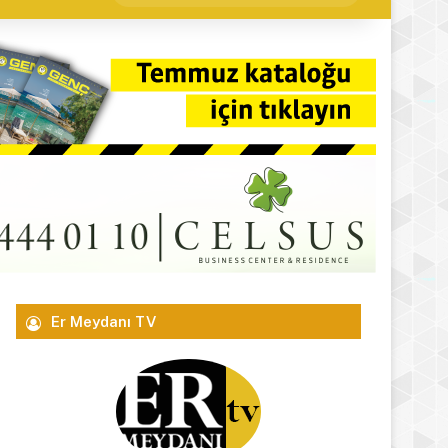
yap
...
Er Meydanı TV