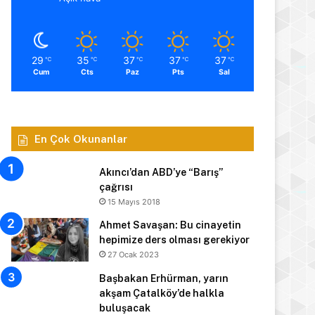
29
35
37
37
37
℃
℃
℃
℃
℃
Cum
Cts
Paz
Pts
Sal
En Çok Okunanlar
Akıncı’dan ABD’ye “Barış”
çağrısı
15 Mayıs 2018
Ahmet Savaşan: Bu cinayetin
hepimize ders olması gerekiyor
27 Ocak 2023
Başbakan Erhürman, yarın
akşam Çatalköy’de halkla
buluşacak