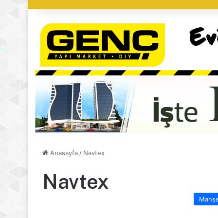
Anasayfa
/
Navtex
Navtex
Manş