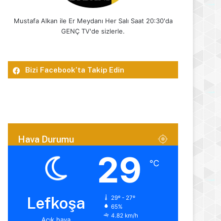
Mustafa Alkan ile Er Meydanı Her Salı Saat 20:30'da
GENÇ TV'de sizlerle.
Bizi Facebook’ta Takip Edin
Hava Durumu
29
℃
Lefkoşa
29º - 27º
65%
4.82 km/h
Açık hava