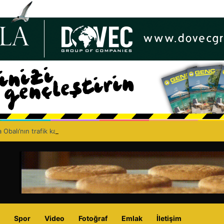
 Obalı’nın trafik kazasında hayatını kaybetmesinin ardından isyan etti: A
Spor
Video
Fotoğraf
Emlak
İletişim