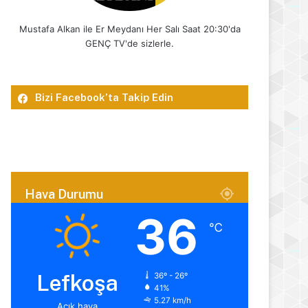
Mustafa Alkan ile Er Meydanı Her Salı Saat 20:30'da
GENÇ TV'de sizlerle.
Bizi Facebook’ta Takip Edin
Hava Durumu
36
℃
Lefkoşa
36º - 26º
41%
5.27 km/h
Açık hava