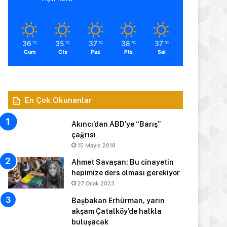
36
35
37
38
37
℃
℃
℃
℃
℃
Cum
Cts
Paz
Pts
Sal
En Çok Okunanlar
Akıncı’dan ABD’ye “Barış”
çağrısı
15 Mayıs 2018
Ahmet Savaşan: Bu cinayetin
hepimize ders olması gerekiyor
27 Ocak 2023
Başbakan Erhürman, yarın
akşam Çatalköy’de halkla
buluşacak