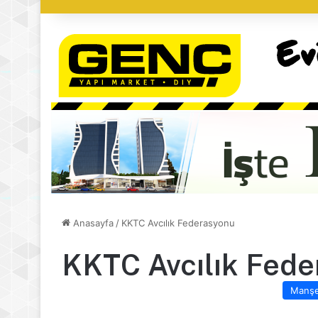
Anasayfa
/
KKTC Avcılık Federasyonu
KKTC Avcılık Fed
Manş