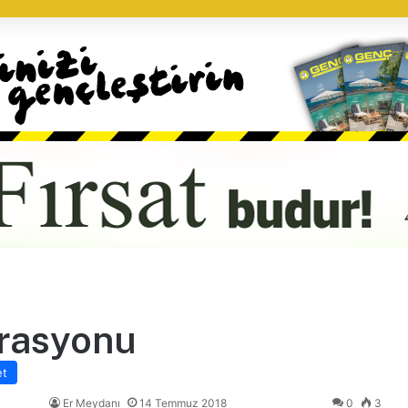
erasyonu
et
Er Meydanı
14 Temmuz 2018
0
3