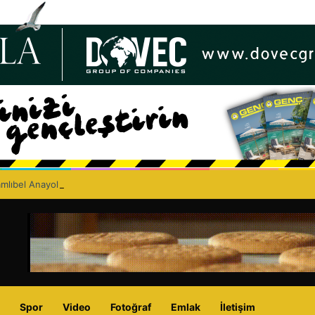
lıbel Anayolu’nda ölümlü trafik kazası: Turan Obalı yaşamını yitirdi!
Spor
Video
Fotoğraf
Emlak
İletişim