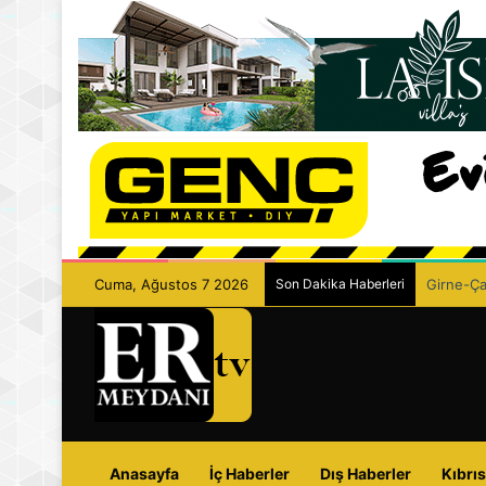
Cuma, Ağustos 7 2026
Son Dakika Haberleri
Girne-Çam
Anasayfa
İç Haberler
Dış Haberler
Kıbrıs