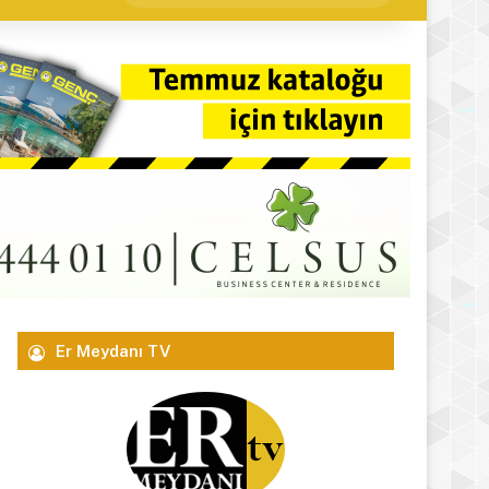
yap
...
Er Meydanı TV