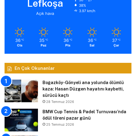
Lefkoşa
38%
3.97 km/h
Açık hava
36
35
36
36
37
℃
℃
℃
℃
℃
Cts
Paz
Pts
Sal
Çar
En Çok Okunanlar
Boğazköy-Gönyeli ana yolunda ölümlü
kaza: Hasan Düzgen hayatını kaybetti,
sürücü kaçtı
28 Temmuz 2026
BMW Cup Tennis & Padel Turnuvası’nda
ödül töreni pazar günü
25 Temmuz 2026