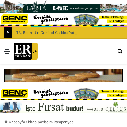
LTB, Bedrettin Demirel Caddesi’nde asfaltlama çalışması yapacak
Menü
Ar
Anasayfa
/
kitap paylaşım kampanyası