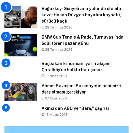
Boğazköy-Gönyeli ana yolunda ölümlü
kaza: Hasan Düzgen hayatını kaybetti,
sürücü kaçtı
28 Temmuz 2026
BMW Cup Tennis & Padel Turnuvası’nda
ödül töreni pazar günü
25 Temmuz 2026
Başbakan Erhürman, yarın akşam
Çatalköy’de halkla buluşacak
10 Nisan 2019
Ahmet Savaşan: Bu cinayetin hepimize
ders olması gerekiyor
27 Ocak 2023
Akıncı’dan ABD’ye “Barış” çağrısı
15 Mayıs 2018