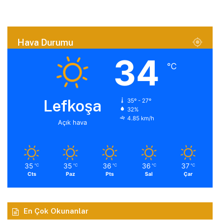
Hava Durumu
34
℃
Lefkoşa
35º - 27º
32%
4.85 km/h
Açık hava
35
35
36
36
37
℃
℃
℃
℃
℃
Cts
Paz
Pts
Sal
Çar
En Çok Okunanlar