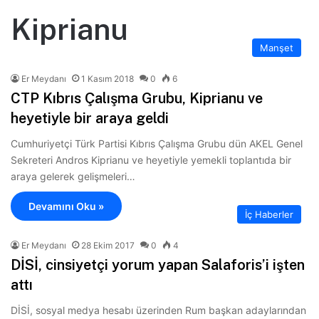
Kiprianu
Manşet
Er Meydanı
1 Kasım 2018
0
6
CTP Kıbrıs Çalışma Grubu, Kiprianu ve
heyetiyle bir araya geldi
Cumhuriyetçi Türk Partisi Kıbrıs Çalışma Grubu dün AKEL Genel
Sekreteri Andros Kiprianu ve heyetiyle yemekli toplantıda bir
araya gelerek gelişmeleri…
Devamını Oku »
İç Haberler
Er Meydanı
28 Ekim 2017
0
4
DİSİ, cinsiyetçi yorum yapan Salaforis’i işten
attı
DİSİ, sosyal medya hesabı üzerinden Rum başkan adaylarından