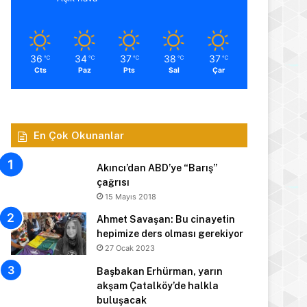
36
34
37
38
37
℃
℃
℃
℃
℃
Cts
Paz
Pts
Sal
Çar
En Çok Okunanlar
Akıncı’dan ABD’ye “Barış”
çağrısı
15 Mayıs 2018
Ahmet Savaşan: Bu cinayetin
hepimize ders olması gerekiyor
27 Ocak 2023
Başbakan Erhürman, yarın
akşam Çatalköy’de halkla
buluşacak