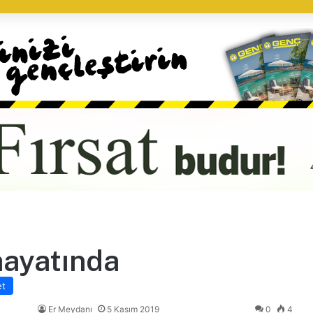
hayatında
et
Er Meydanı
5 Kasım 2019
0
4