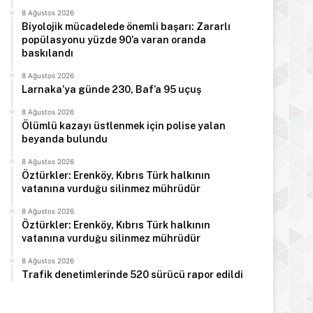
8 Ağustos 2026
Biyolojik mücadelede önemli başarı: Zararlı
popülasyonu yüzde 90’a varan oranda
baskılandı
8 Ağustos 2026
Larnaka’ya günde 230, Baf’a 95 uçuş
8 Ağustos 2026
Ölümlü kazayı üstlenmek için polise yalan
beyanda bulundu
8 Ağustos 2026
Öztürkler: Erenköy, Kıbrıs Türk halkının
vatanına vurduğu silinmez mührüdür
8 Ağustos 2026
Öztürkler: Erenköy, Kıbrıs Türk halkının
vatanına vurduğu silinmez mührüdür
8 Ağustos 2026
Trafik denetimlerinde 520 sürücü rapor edildi