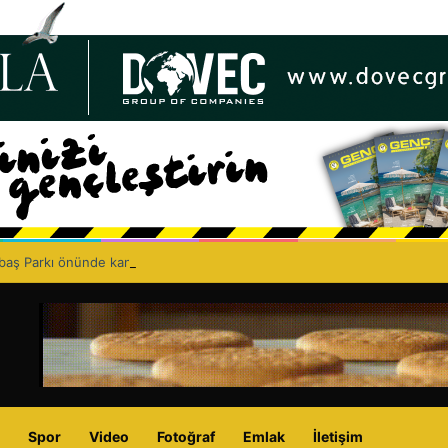
lbaş Parkı önünde kanalizasyon çalışması: Şht. Ecvet Yusuf Caddesi trafi
Spor
Video
Fotoğraf
Emlak
İletişim