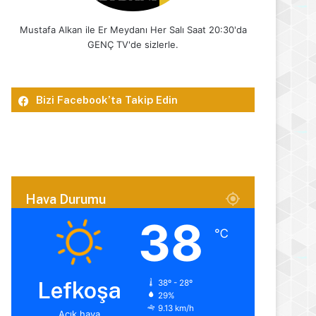
Mustafa Alkan ile Er Meydanı Her Salı Saat 20:30'da
GENÇ TV'de sizlerle.
Bizi Facebook’ta Takip Edin
Hava Durumu
38
℃
Lefkoşa
38º - 28º
29%
9.13 km/h
Açık hava