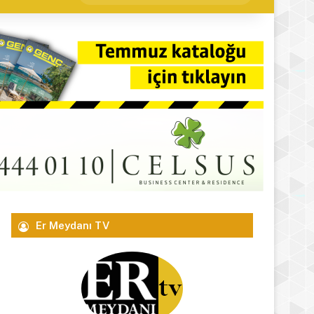
yap
...
Er Meydanı TV