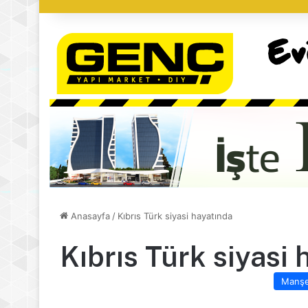
Anasayfa
/
Kıbrıs Türk siyasi hayatında
Kıbrıs Türk siyasi 
Manş