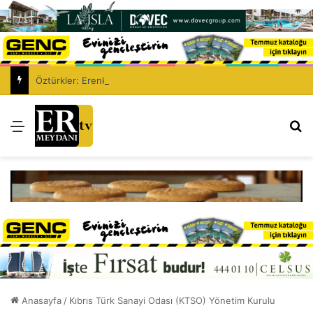
Öztürkler: Erenköy, Kıbrıs Türk halkının vatanına vurduğu silinmez mührüdür
Menü
Ar
Anasayfa
/
Kıbrıs Türk Sanayi Odası (KTSO) Yönetim Kurulu