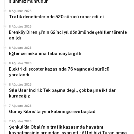
silinmez mührüdür
8 Ağustos 2026
Trafik denetimlerinde 520 sürücü rapor edildi
8 Ağustos 2026
Erenköy Direnişi’nin 62’nci yıl dönümünde şehitler törenle
anıldı
8 Ağustos 2026
Eğlence mekanına tabancayla gitti
8 Ağustos 2026
Elektrikli scooter kazasında 76 yaşındaki sürücü
yaralandı
8 Ağustos 2026
Sıla Usar İncirli: Tek başına değil, çok başına iktidar
kuracağız
7 Ağustos 2026
Güney Kıbrıs’ta yeni kabine göreve başladı
7 Ağustos 2026
Şenkul’da Obalı’nın trafik kazasında hayatını
kaybetmesinin ardından isyan etti: Affet bizi Turan amca