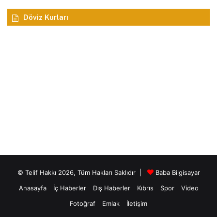
Döviz Kurları
© Telif Hakkı 2026, Tüm Hakları Saklıdır |
Baba Bilgisayar
Anasayfa
İç Haberler
Dış Haberler
Kıbrıs
Spor
Video
Fotoğraf
Emlak
İletişim