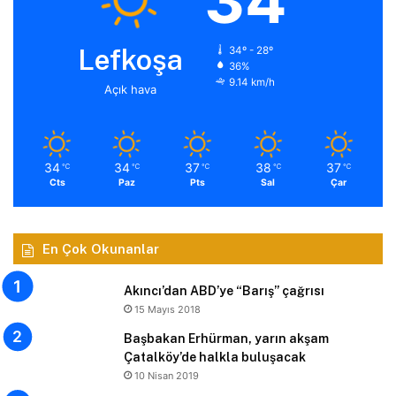
34
Lefkoşa
34º - 28º
36%
9.14 km/h
Açık hava
34
34
37
38
37
℃
℃
℃
℃
℃
Cts
Paz
Pts
Sal
Çar
En Çok Okunanlar
Akıncı’dan ABD’ye “Barış” çağrısı
15 Mayıs 2018
Başbakan Erhürman, yarın akşam
Çatalköy’de halkla buluşacak
10 Nisan 2019