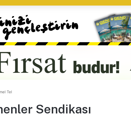
mel Tel
menler Sendikası