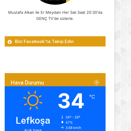
Mustafa Alkan ile Er Meydanı Her Salı Saat 20:30'da
GENÇ TV'de sizlerle.
Bizi Facebook’ta Takip Edin
Hava Durumu
34
℃
Lefkoşa
34º - 26º
47%
3.68 km/h
Açık hava