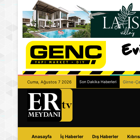
Cuma, Ağustos 7 2026
Son Dakika Haberleri
Girne-Çam
Anasayfa
İç Haberler
Dış Haberler
Kıbrıs