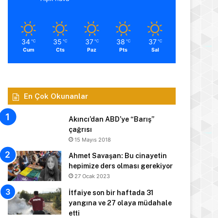
34
35
37
38
37
℃
℃
℃
℃
℃
Cum
Cts
Paz
Pts
Sal
En Çok Okunanlar
Akıncı’dan ABD’ye “Barış”
çağrısı
15 Mayıs 2018
Ahmet Savaşan: Bu cinayetin
hepimize ders olması gerekiyor
27 Ocak 2023
İtfaiye son bir haftada 31
yangına ve 27 olaya müdahale
etti