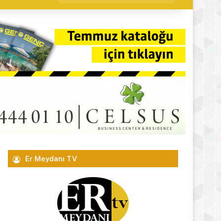
yap
...
Er Meydanı TV