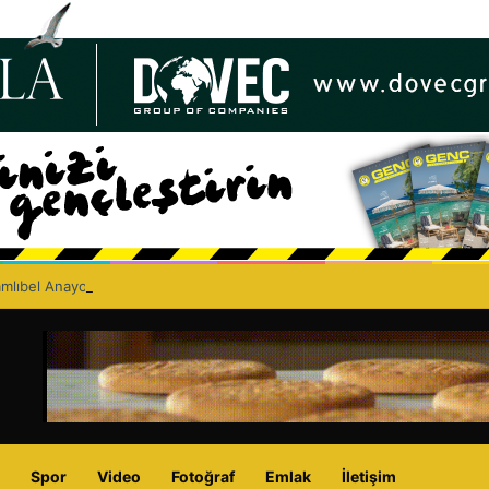
lıbel Anayolu’nda ölümlü trafik kazası: Turan Obalı yaşamını yitirdi!
Spor
Video
Fotoğraf
Emlak
İletişim