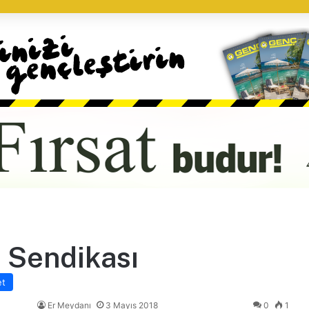
 Sendikası
et
Er Meydanı
3 Mayıs 2018
0
1