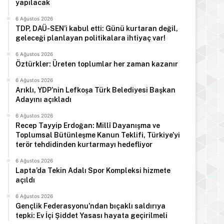
yapılacak
6 Ağustos 2026
TDP, DAÜ-SEN’i kabul etti: Günü kurtaran değil,
geleceği planlayan politikalara ihtiyaç var!
6 Ağustos 2026
Öztürkler: Üreten toplumlar her zaman kazanır
6 Ağustos 2026
Arıklı, YDP’nin Lefkoşa Türk Belediyesi Başkan
Adayını açıkladı
6 Ağustos 2026
Recep Tayyip Erdoğan: Millî Dayanışma ve
Toplumsal Bütünleşme Kanun Teklifi, Türkiye’yi
terör tehdidinden kurtarmayı hedefliyor
6 Ağustos 2026
Lapta’da Tekin Adalı Spor Kompleksi hizmete
açıldı
6 Ağustos 2026
Gençlik Federasyonu’ndan bıçaklı saldırıya
tepki: Ev İçi Şiddet Yasası hayata geçirilmeli