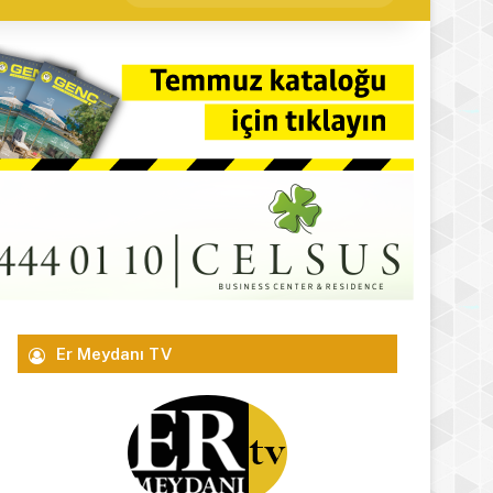
yap
...
Er Meydanı TV