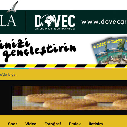
e’de bıçaklı kavga can aldı: 40 yaşındaki adam yaşamını yitirdi
Spor
Video
Fotoğraf
Emlak
İletişim