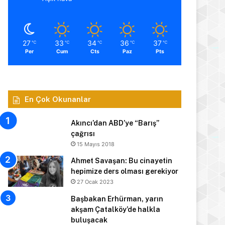
27
33
34
36
37
℃
℃
℃
℃
℃
Per
Cum
Cts
Paz
Pts
En Çok Okunanlar
Akıncı’dan ABD’ye “Barış”
çağrısı
15 Mayıs 2018
Ahmet Savaşan: Bu cinayetin
hepimize ders olması gerekiyor
27 Ocak 2023
Başbakan Erhürman, yarın
akşam Çatalköy’de halkla
buluşacak