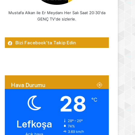
Mustafa Alkan ile Er Meydanı Her Salı Saat 20:30'da
GENÇ TV'de sizlerle.
Bizi Facebook’ta Takip Edin
Hava Durumu
28
℃
Lefkoşa
28º - 26º
74%
3.69 km/h
Açık hava