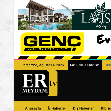
Perşembe, Ağustos 6 2026
Son Dakika Haberleri
Girn
Anasayfa
İç Haberler
Dış Haberler
Kıbrıs