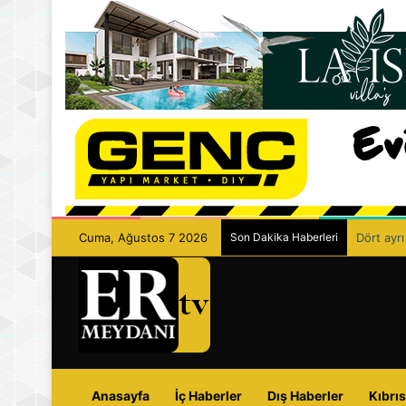
Cuma, Ağustos 7 2026
Son Dakika Haberleri
Dört ayrı
Anasayfa
İç Haberler
Dış Haberler
Kıbrıs