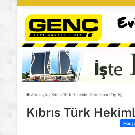
Anasayfa
/
Kıbrıs Türk Hekimler Sendikası (Tıp-İş)
Kıbrıs Türk Hekiml
Manş