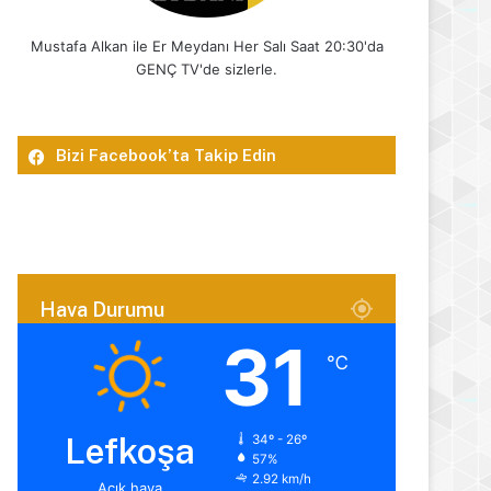
Mustafa Alkan ile Er Meydanı Her Salı Saat 20:30'da
GENÇ TV'de sizlerle.
Bizi Facebook’ta Takip Edin
Hava Durumu
31
℃
Lefkoşa
34º - 26º
57%
2.92 km/h
Açık hava