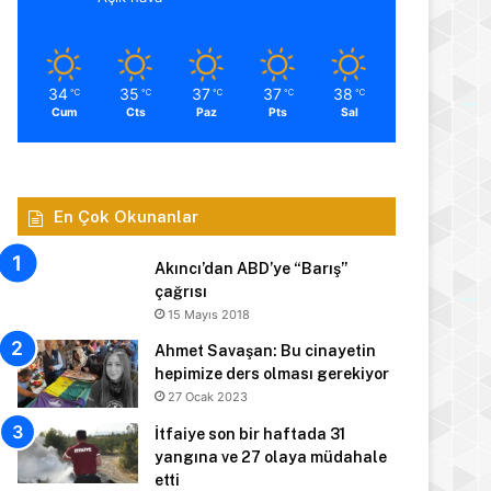
34
35
37
37
38
℃
℃
℃
℃
℃
Cum
Cts
Paz
Pts
Sal
En Çok Okunanlar
Akıncı’dan ABD’ye “Barış”
çağrısı
15 Mayıs 2018
Ahmet Savaşan: Bu cinayetin
hepimize ders olması gerekiyor
27 Ocak 2023
İtfaiye son bir haftada 31
yangına ve 27 olaya müdahale
etti