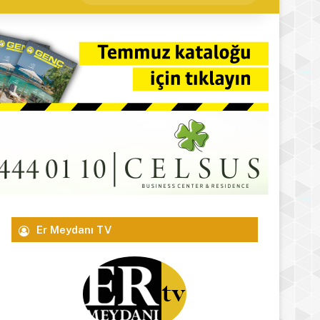
yap
...
Er Meydanı TV