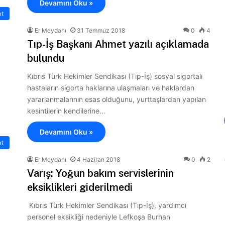
Devamını Oku »
et
Er Meydanı
31 Temmuz 2018
0
4
Tıp-İş Başkanı Ahmet yazılı açıklamada
bulundu
Kıbrıs Türk Hekimler Sendikası (Tıp-İş) sosyal sigortalı
hastaların sigorta haklarına ulaşmaları ve haklardan
yararlanmalarının esas olduğunu, yurttaşlardan yapılan
kesintilerin kendilerine…
Devamını Oku »
et
Er Meydanı
4 Haziran 2018
0
2
Varış: Yoğun bakım servislerinin
eksiklikleri giderilmedi
Kıbrıs Türk Hekimler Sendikası (Tıp-İş), yardımcı
personel eksikliği nedeniyle Lefkoşa Burhan