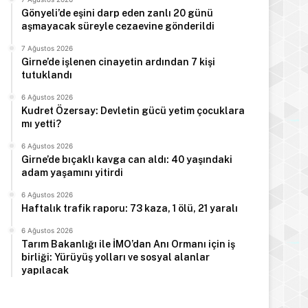
Gönyeli’de eşini darp eden zanlı 20 günü
aşmayacak süreyle cezaevine gönderildi
7 Ağustos 2026
Girne’de işlenen cinayetin ardından 7 kişi
tutuklandı
6 Ağustos 2026
Kudret Özersay: Devletin gücü yetim çocuklara
mı yetti?
6 Ağustos 2026
Girne’de bıçaklı kavga can aldı: 40 yaşındaki
adam yaşamını yitirdi
6 Ağustos 2026
Haftalık trafik raporu: 73 kaza, 1 ölü, 21 yaralı
6 Ağustos 2026
Tarım Bakanlığı ile İMO’dan Anı Ormanı için iş
birliği: Yürüyüş yolları ve sosyal alanlar
yapılacak