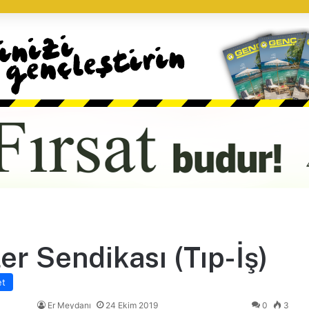
er Sendikası (Tıp-İş)
et
Er Meydanı
24 Ekim 2019
0
3