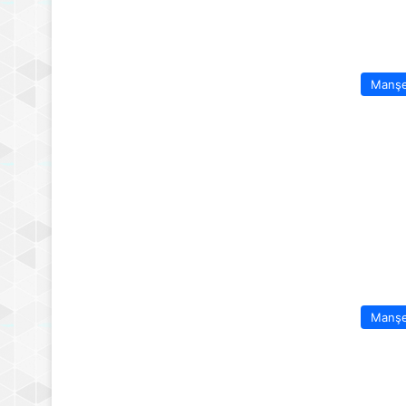
Manş
Manş