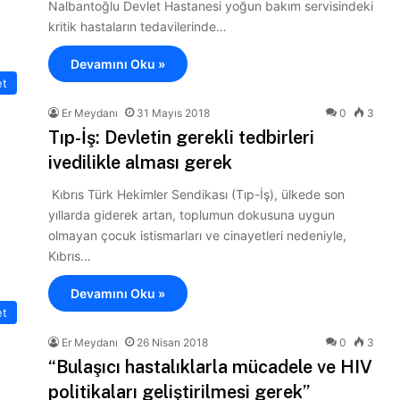
Nalbantoğlu Devlet Hastanesi yoğun bakım servisindeki
kritik hastaların tedavilerinde…
Devamını Oku »
et
Er Meydanı
31 Mayıs 2018
0
3
Tıp-İş: Devletin gerekli tedbirleri
ivedilikle alması gerek
Kıbrıs Türk Hekimler Sendikası (Tıp-İş), ülkede son
yıllarda giderek artan, toplumun dokusuna uygun
olmayan çocuk istismarları ve cinayetleri nedeniyle,
Kıbrıs…
Devamını Oku »
et
Er Meydanı
26 Nisan 2018
0
3
“Bulaşıcı hastalıklarla mücadele ve HIV
politikaları geliştirilmesi gerek”