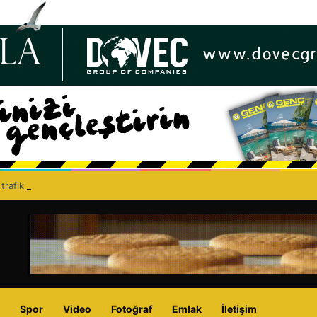
 trafik kazasında iki kişi yaralandı
Spor
Video
Fotoğraf
Emlak
İletişim