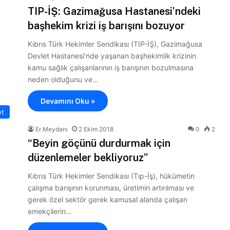
TIP-İŞ: Gazimağusa Hastanesi’ndeki
başhekim krizi iş barışını bozuyor
Kıbrıs Türk Hekimler Sendikası (TIP-İŞ), Gazimağusa
Devlet Hastanesi’nde yaşanan başhekimlik krizinin
kamu sağlık çalışanlarının iş barışının bozulmasına
neden olduğunu ve…
Devamını Oku »
et
Er Meydanı
2 Ekim 2018
0
2
“Beyin göçünü durdurmak için
düzenlemeler bekliyoruz”
Kıbrıs Türk Hekimler Sendikası (Tıp-İş), hükümetin
çalışma barışının korunması, üretimin artırılması ve
gerek özel sektör gerek kamusal alanda çalışan
emekçilerin…