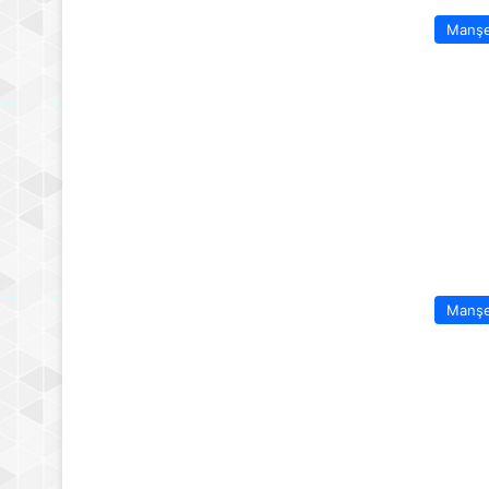
Manş
Manş