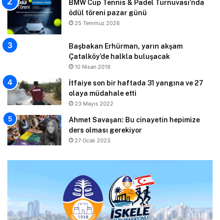
BMW Cup Tennis & Padel Turnuvası’nda
ödül töreni pazar günü
25 Temmuz 2026
Başbakan Erhürman, yarın akşam
Çatalköy’de halkla buluşacak
10 Nisan 2019
İtfaiye son bir haftada 31 yangına ve 27
olaya müdahale etti
23 Mayıs 2022
Ahmet Savaşan: Bu cinayetin hepimize
ders olması gerekiyor
27 Ocak 2023