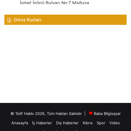
Döviz Kurları
© Telif Hakkı 2026, Tüm Hakları Saklıdır |
Baba Bilgisayar
Anasayfa
İç Haberler
Dış Haberler
Kıbrıs
Spor
Video