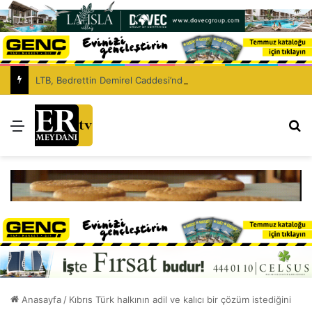
LTB, Bedrettin Demirel Caddesi’nde asfaltlama çalışması yapacak
Menü
Ar
Anasayfa
/
Kıbrıs Türk halkının adil ve kalıcı bir çözüm istediğini