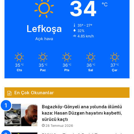
34
℃
Lefkoşa
35º - 27º
32%
4.85 km/h
Açık hava
35
35
36
36
37
℃
℃
℃
℃
℃
Cts
Paz
Pts
Sal
Çar
En Çok Okunanlar
Boğazköy-Gönyeli ana yolunda ölümlü
kaza: Hasan Düzgen hayatını kaybetti,
sürücü kaçtı
28 Temmuz 2026