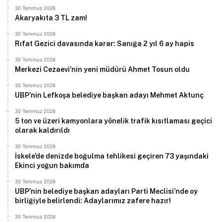
30 Temmuz 2026
Akaryakıta 3 TL zam!
30 Temmuz 2026
Rıfat Gezici davasında karar: Sanığa 2 yıl 6 ay hapis
30 Temmuz 2026
Merkezi Cezaevi’nin yeni müdürü Ahmet Tosun oldu
30 Temmuz 2026
UBP’nin Lefkoşa belediye başkan adayı Mehmet Aktunç
30 Temmuz 2026
5 ton ve üzeri kamyonlara yönelik trafik kısıtlaması geçici
olarak kaldırıldı
30 Temmuz 2026
İskele’de denizde boğulma tehlikesi geçiren 73 yaşındaki
Ekinci yoğun bakımda
30 Temmuz 2026
UBP’nin belediye başkan adayları Parti Meclisi’nde oy
birliğiyle belirlendi: Adaylarımız zafere hazır!
30 Temmuz 2026