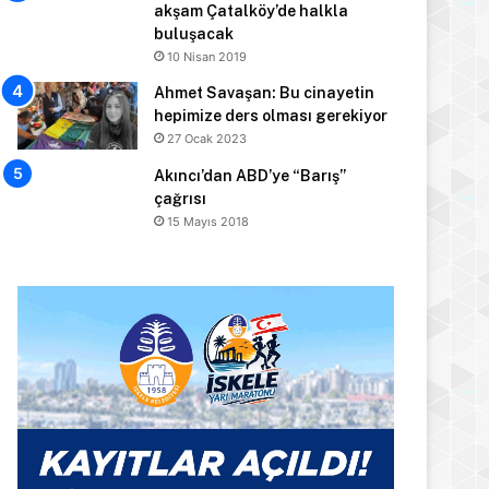
akşam Çatalköy’de halkla
buluşacak
10 Nisan 2019
Ahmet Savaşan: Bu cinayetin
hepimize ders olması gerekiyor
27 Ocak 2023
Akıncı’dan ABD’ye “Barış”
çağrısı
15 Mayıs 2018