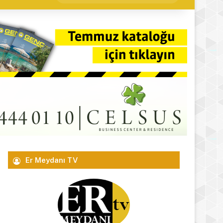
yap
...
Er Meydanı TV