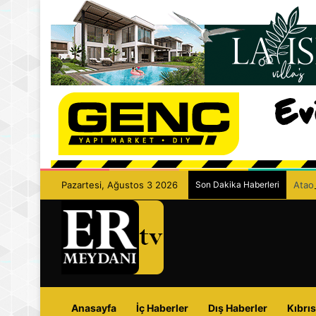
Pazartesi, Ağustos 3 2026
Son Dakika Haberleri
Ataoğ
Anasayfa
İç Haberler
Dış Haberler
Kıbrıs