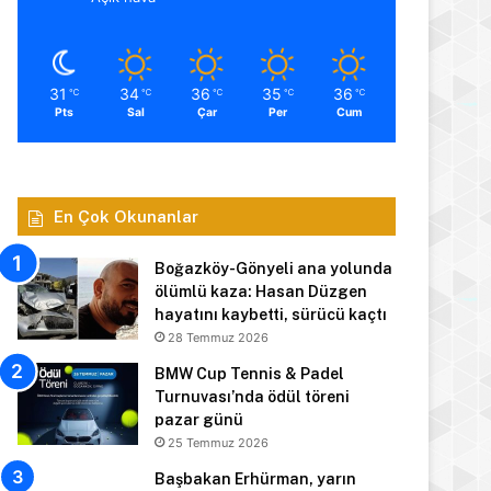
31
34
36
35
36
℃
℃
℃
℃
℃
Pts
Sal
Çar
Per
Cum
En Çok Okunanlar
Boğazköy-Gönyeli ana yolunda
ölümlü kaza: Hasan Düzgen
hayatını kaybetti, sürücü kaçtı
28 Temmuz 2026
BMW Cup Tennis & Padel
Turnuvası’nda ödül töreni
pazar günü
25 Temmuz 2026
Başbakan Erhürman, yarın