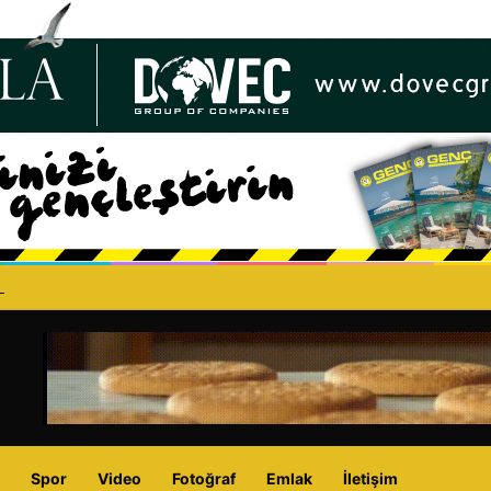
lu: “Doğal Gaz Projesi”, KKTC’nin enerji geleceğini güvence altına alacak 
Spor
Video
Fotoğraf
Emlak
İletişim