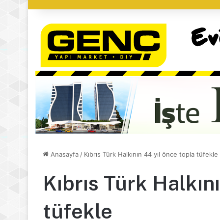
Anasayfa
/
Kıbrıs Türk Halkının 44 yıl önce topla tüfekle
Kıbrıs Türk Halkını
tüfekle