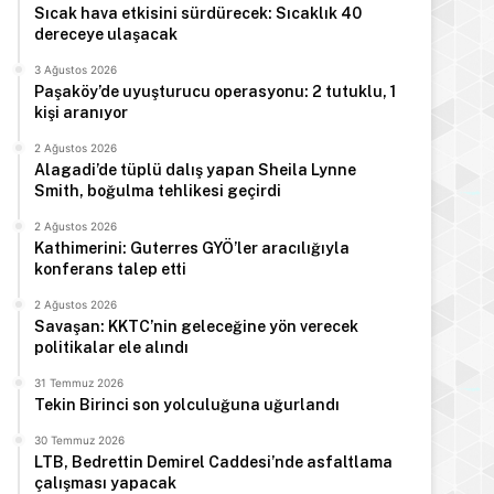
Sıcak hava etkisini sürdürecek: Sıcaklık 40
dereceye ulaşacak
3 Ağustos 2026
Paşaköy’de uyuşturucu operasyonu: 2 tutuklu, 1
kişi aranıyor
2 Ağustos 2026
Alagadi’de tüplü dalış yapan Sheila Lynne
Smith, boğulma tehlikesi geçirdi
2 Ağustos 2026
Kathimerini: Guterres GYÖ’ler aracılığıyla
konferans talep etti
2 Ağustos 2026
Savaşan: KKTC’nin geleceğine yön verecek
politikalar ele alındı
31 Temmuz 2026
Tekin Birinci son yolculuğuna uğurlandı
30 Temmuz 2026
LTB, Bedrettin Demirel Caddesi’nde asfaltlama
çalışması yapacak