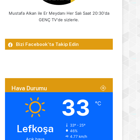
Mustafa Alkan ile Er Meydanı Her Salı Saat 20:30'da
GENÇ TV'de sizlerle.
Bizi Facebook’ta Takip Edin
Hava Durumu
33
℃
Lefkoşa
33º - 25º
46%
4.77 km/h
Açık hava