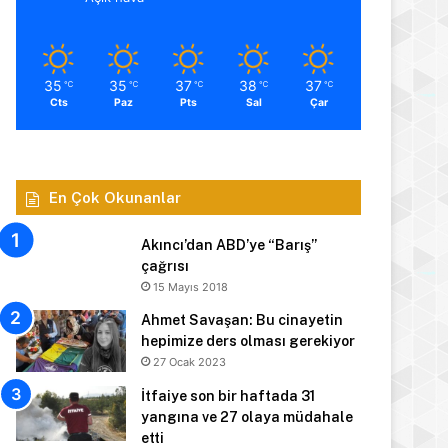
35
35
37
38
37
℃
℃
℃
℃
℃
Cts
Paz
Pts
Sal
Çar
En Çok Okunanlar
Akıncı’dan ABD’ye “Barış”
çağrısı
15 Mayıs 2018
Ahmet Savaşan: Bu cinayetin
hepimize ders olması gerekiyor
27 Ocak 2023
İtfaiye son bir haftada 31
yangına ve 27 olaya müdahale
etti