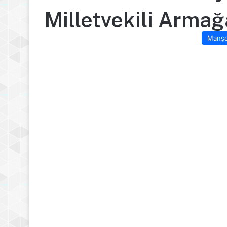
Milletvekili Arma
Manş