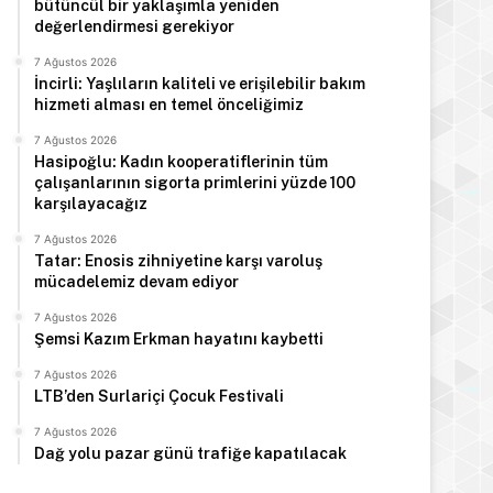
bütüncül bir yaklaşımla yeniden
değerlendirmesi gerekiyor
7 Ağustos 2026
İncirli: Yaşlıların kaliteli ve erişilebilir bakım
hizmeti alması en temel önceliğimiz
7 Ağustos 2026
Hasipoğlu: Kadın kooperatiflerinin tüm
çalışanlarının sigorta primlerini yüzde 100
karşılayacağız
7 Ağustos 2026
Tatar: Enosis zihniyetine karşı varoluş
mücadelemiz devam ediyor
7 Ağustos 2026
Şemsi Kazım Erkman hayatını kaybetti
7 Ağustos 2026
LTB’den Surlariçi Çocuk Festivali
7 Ağustos 2026
Dağ yolu pazar günü trafiğe kapatılacak