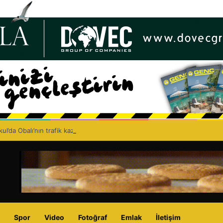
ul’da Obalı’nın trafik kazasında hayatını kaybetmesinin ardından isyan et
Spor
Video
Fotoğraf
Emlak
İletişim