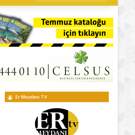
yap
...
Er Meydanı TV