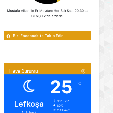
Mustafa Alkan ile Er Meydanı Her Salı Saat 20:30'da
GENÇ TV'de sizlerle.
Bizi Facebook’ta Takip Edin
Hava Durumu
25
℃
Lefkoşa
35º - 25º
80%
2.41 km/h
Açık hava