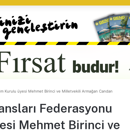
im Kurulu üyesi Mehmet Birinci ve Milletvekili Armağan Candan
Dansları Federasyonu
esi Mehmet Birinci ve