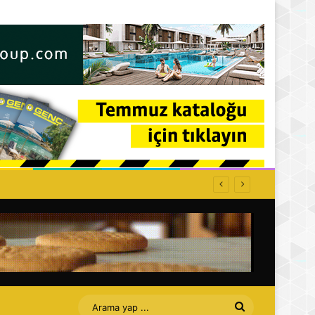
ti: Affet bizi Turan amca
Arama