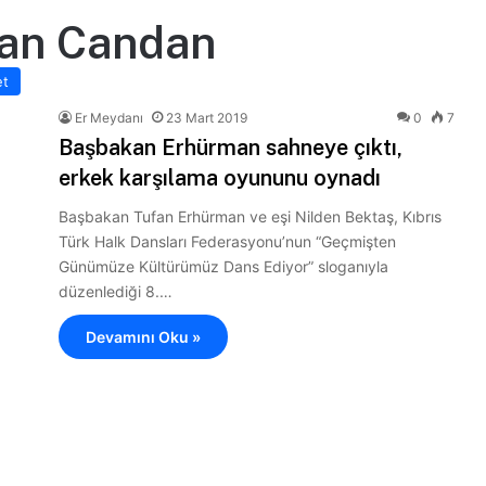
ğan Candan
et
Er Meydanı
23 Mart 2019
0
7
Başbakan Erhürman sahneye çıktı,
erkek karşılama oyununu oynadı
Başbakan Tufan Erhürman ve eşi Nilden Bektaş, Kıbrıs
Türk Halk Dansları Federasyonu’nun “Geçmişten
Günümüze Kültürümüz Dans Ediyor” sloganıyla
düzenlediği 8.…
Devamını Oku »