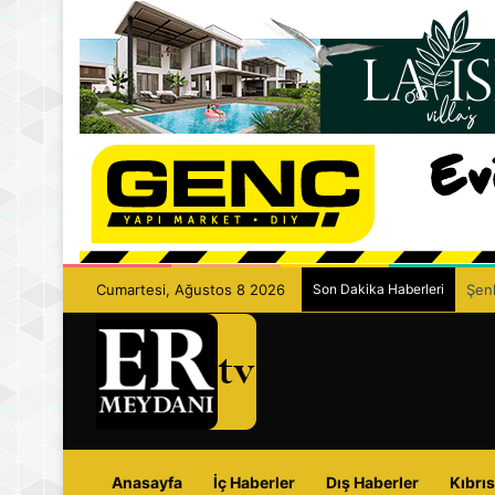
Cumartesi, Ağustos 8 2026
Son Dakika Haberleri
Şenk
Anasayfa
İç Haberler
Dış Haberler
Kıbrıs