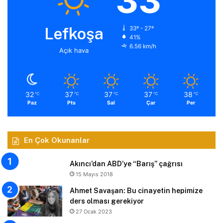
33
Lefkoşa
33º - 27º
41%
6.56 km/h
Açık hava
32
37
37
37
38
℃
℃
℃
℃
℃
Paz
Pts
Sal
Çar
Per
En Çok Okunanlar
Akıncı’dan ABD’ye “Barış” çağrısı
15 Mayıs 2018
Ahmet Savaşan: Bu cinayetin hepimize
ders olması gerekiyor
27 Ocak 2023