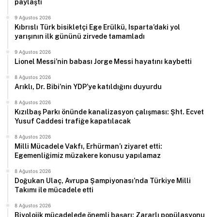
paylaştı
9 Ağustos 2026
Kıbrıslı Türk bisikletçi Ege Erülkü, Isparta’daki yol
yarışının ilk gününü zirvede tamamladı
9 Ağustos 2026
Lionel Messi’nin babası Jorge Messi hayatını kaybetti
8 Ağustos 2026
Arıklı, Dr. Bibi’nin YDP’ye katıldığını duyurdu
8 Ağustos 2026
Kızılbaş Parkı önünde kanalizasyon çalışması: Şht. Ecvet
Yusuf Caddesi trafiğe kapatılacak
8 Ağustos 2026
Milli Mücadele Vakfı, Erhürman’ı ziyaret etti:
Egemenliğimiz müzakere konusu yapılamaz
8 Ağustos 2026
Doğukan Ulaç, Avrupa Şampiyonası’nda Türkiye Milli
Takımı ile mücadele etti
8 Ağustos 2026
Biyolojik mücadelede önemli başarı: Zararlı popülasyonu