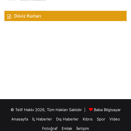
Döviz Kurları
© Telif Hakkı 2026, Tüm Hakları Saklıdır |
Baba Bilgisayar
Anasayfa
İç Haberler
Dış Haberler
Kıbrıs
Spor
Video
Fotoğraf
Emlak
İletişim