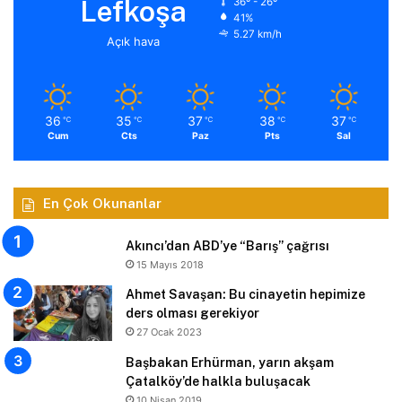
Lefkoşa
36º - 26º
41%
5.27 km/h
Açık hava
36
35
37
38
37
℃
℃
℃
℃
℃
Cum
Cts
Paz
Pts
Sal
En Çok Okunanlar
Akıncı’dan ABD’ye “Barış” çağrısı
15 Mayıs 2018
Ahmet Savaşan: Bu cinayetin hepimize
ders olması gerekiyor
27 Ocak 2023
Başbakan Erhürman, yarın akşam
Çatalköy’de halkla buluşacak
10 Nisan 2019