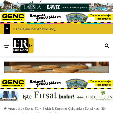
Girne-Çamlıbel Anayolu’nda ölümlü trafik kazası: Turan Obalı yaşamını yitirdi!
Menü
Ar
Anasayfa
/
Kıbrıs Türk Elektrik Kurumu Çalışanları Sendikası (El-