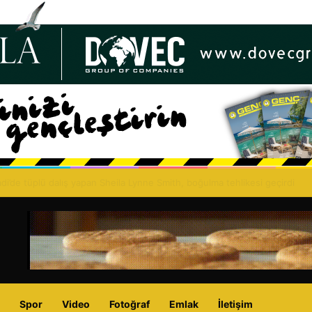
merini: Guterres GYÖ’ler aracılığıyla konferans talep etti
Spor
Video
Fotoğraf
Emlak
İletişim