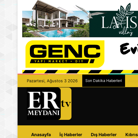
Pazartesi, Ağustos 3 2026
Son Dakika Haberleri
Kathi
Anasayfa
İç Haberler
Dış Haberler
Kıbrıs