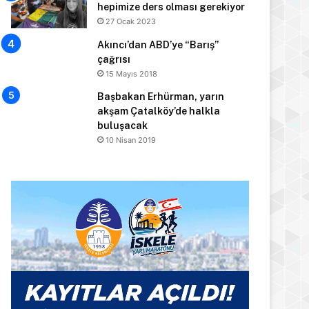
hepimize ders olması gerekiyor
27 Ocak 2023
Akıncı’dan ABD’ye “Barış”
çağrısı
15 Mayıs 2018
Başbakan Erhürman, yarın
akşam Çatalköy’de halkla
buluşacak
10 Nisan 2019