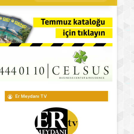
yap
...
Er Meydanı TV