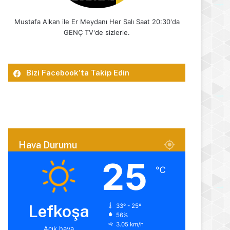
Mustafa Alkan ile Er Meydanı Her Salı Saat 20:30'da
GENÇ TV'de sizlerle.
Bizi Facebook’ta Takip Edin
Hava Durumu
25
℃
Lefkoşa
33º - 25º
56%
3.05 km/h
Açık hava