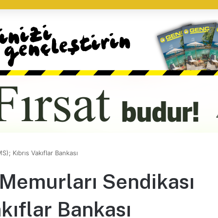
); Kıbrıs Vakıflar Bankası
Memurları Sendikası
kıflar Bankası