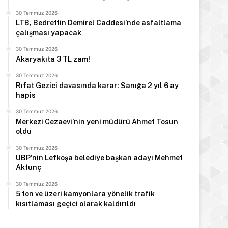
30 Temmuz 2026
LTB, Bedrettin Demirel Caddesi’nde asfaltlama
çalışması yapacak
30 Temmuz 2026
Akaryakıta 3 TL zam!
30 Temmuz 2026
Rıfat Gezici davasında karar: Sanığa 2 yıl 6 ay
hapis
30 Temmuz 2026
Merkezi Cezaevi’nin yeni müdürü Ahmet Tosun
oldu
30 Temmuz 2026
UBP’nin Lefkoşa belediye başkan adayı Mehmet
Aktunç
30 Temmuz 2026
5 ton ve üzeri kamyonlara yönelik trafik
kısıtlaması geçici olarak kaldırıldı