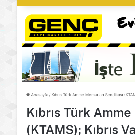
Anasayfa
/
Kıbrıs Türk Amme Memurları Sendikası (KTAMS
Kıbrıs Türk Amme 
(KTAMS); Kıbrıs Va