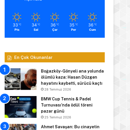
33
34
36
35
36
℃
℃
℃
℃
℃
Pts
Sal
Çar
Per
Cum
En Çok Okunanlar
Boğazköy-Gönyeli ana yolunda
ölümlü kaza: Hasan Düzgen
hayatını kaybetti, sürücü kaçtı
28 Temmuz 2026
BMW Cup Tennis & Padel
Turnuvası’nda ödül töreni
pazar günü
25 Temmuz 2026
Ahmet Savaşan: Bu cinayetin