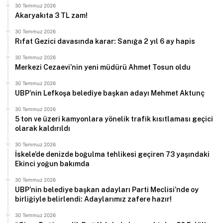
30 Temmuz 2026
Akaryakıta 3 TL zam!
30 Temmuz 2026
Rıfat Gezici davasında karar: Sanığa 2 yıl 6 ay hapis
30 Temmuz 2026
Merkezi Cezaevi’nin yeni müdürü Ahmet Tosun oldu
30 Temmuz 2026
UBP’nin Lefkoşa belediye başkan adayı Mehmet Aktunç
30 Temmuz 2026
5 ton ve üzeri kamyonlara yönelik trafik kısıtlaması geçici
olarak kaldırıldı
30 Temmuz 2026
İskele’de denizde boğulma tehlikesi geçiren 73 yaşındaki
Ekinci yoğun bakımda
30 Temmuz 2026
UBP’nin belediye başkan adayları Parti Meclisi’nde oy
birliğiyle belirlendi: Adaylarımız zafere hazır!
30 Temmuz 2026