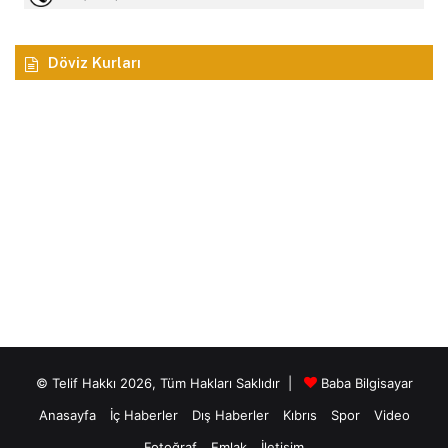
Döviz Kurları
© Telif Hakkı 2026, Tüm Hakları Saklıdır |
Baba Bilgisayar
Anasayfa
İç Haberler
Dış Haberler
Kıbrıs
Spor
Video
Fotoğraf
Emlak
İletişim