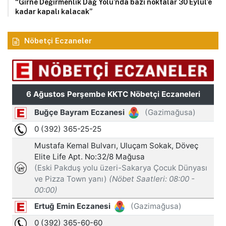
“Girne Değirmenlik Dağ Yolu’nda bazı noktalar 30 Eylül’e
kadar kapalı kalacak”
Nöbetçi Eczaneler