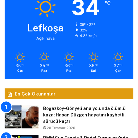
34
℃
Lefkoşa
35º - 27º
32%
4.85 km/h
Açık hava
35
35
36
36
37
℃
℃
℃
℃
℃
Cts
Paz
Pts
Sal
Çar
En Çok Okunanlar
Boğazköy-Gönyeli ana yolunda ölümlü
kaza: Hasan Düzgen hayatını kaybetti,
sürücü kaçtı
28 Temmuz 2026
BMW Cup Tennis & Padel Turnuvası’nda