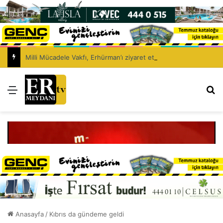
Milli Mücadele Vakfı, Erhürman’ı ziyaret etti: Egemenliğimiz müzakere konusu yapılamaz
Menü
Ar
Anasayfa
/
Kıbrıs da gündeme geldi