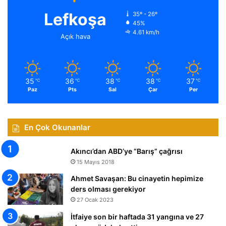
Lefkoşa
35º - 26º
45%
4.61 km/h
Açık hava
35
36
38
38
37
℃
℃
℃
℃
℃
Paz
Pts
Sal
Çar
Per
En Çok Okunanlar
Akıncı’dan ABD’ye “Barış” çağrısı
15 Mayıs 2018
Ahmet Savaşan: Bu cinayetin hepimize
ders olması gerekiyor
27 Ocak 2023
İtfaiye son bir haftada 31 yangına ve 27