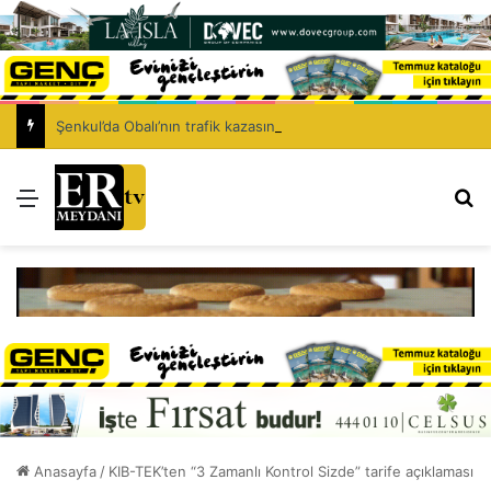
Şenkul’da Obalı’nın trafik kazasında hayatını kaybetmesinin ardından isyan etti: Affet bizi Turan amca
Menü
Ar
Anasayfa
/
KIB-TEK’ten “3 Zamanlı Kontrol Sizde” tarife açıklaması