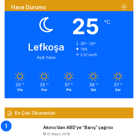
Hava Durumu
25
℃
Lefkoşa
35º - 25º
79%
2.57 km/h
Açık hava
35
35
37
38
37
℃
℃
℃
℃
℃
Cts
Paz
Pts
Sal
Çar
En Çok Okunanlar
Akıncı’dan ABD’ye “Barış” çağrısı
15 Mayıs 2018