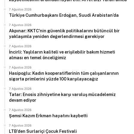
7 Ağustos 2026
Türkiye Cumhurbaşkanı Erdoğan, Suudi Arabistan’da
7 Ağustos 2026
Akpınar: KKTC’nin güvenlik politikalarını bütüncül bir
yaklaşımla yeniden değerlendirmesi gerekiyor
7 Ağustos 2026
İncirli: Yaşlıların kaliteli ve erişilebilir bakım hizmeti
alması en temel önceliğimiz
7 Ağustos 2026
Hasipoğlu: Kadın kooperatiflerinin tüm çalışanlarının
sigorta primlerini yüzde 100 karşılayacağız
7 Ağustos 2026
Tatar: Enosis zihniyetine karşı varoluş mücadelemiz
devam ediyor
7 Ağustos 2026
Şemsi Kazım Erkman hayatını kaybetti
7 Ağustos 2026
LTB’den Surlariçi Çocuk Festivali