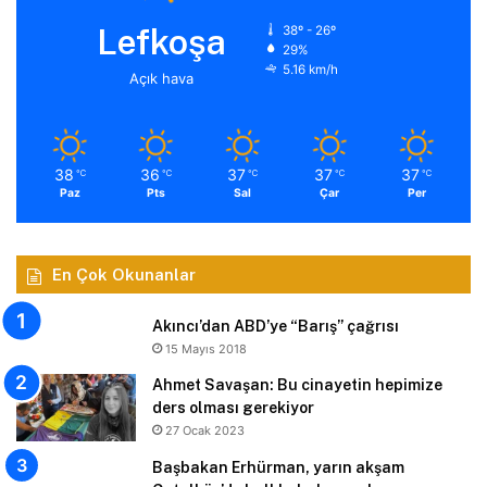
Lefkoşa
38º - 26º
29%
5.16 km/h
Açık hava
38
36
37
37
37
℃
℃
℃
℃
℃
Paz
Pts
Sal
Çar
Per
En Çok Okunanlar
Akıncı’dan ABD’ye “Barış” çağrısı
15 Mayıs 2018
Ahmet Savaşan: Bu cinayetin hepimize
ders olması gerekiyor
27 Ocak 2023
Başbakan Erhürman, yarın akşam