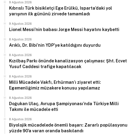
9 Ağustos 2026
Kıbrıslı Türk bisikletçi Ege Erülkü, Isparta’daki yol
yarışının ilk gününü zirvede tamamladı
9 Ağustos 2026
Lionel Messi’nin babası Jorge Messi hayatını kaybetti
8 Ağustos 2026
Arıklı, Dr. Bibi’nin YDP’ye katıldığını duyurdu
8 Ağustos 2026
Kızılbaş Parkı önünde kanalizasyon çalışması: Şht. Ecvet
Yusuf Caddesi trafiğe kapatılacak
8 Ağustos 2026
Milli Mücadele Vakfı, Erhürman’ı ziyaret etti:
Egemenliğimiz müzakere konusu yapılamaz
8 Ağustos 2026
Doğukan Ulaç, Avrupa Şampiyonası’nda Türkiye Milli
Takımı ile mücadele etti
8 Ağustos 2026
Biyolojik mücadelede önemli başarı: Zararlı popülasyonu
yüzde 90’a varan oranda baskılandı