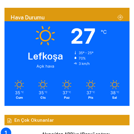
Hava Durumu
27
℃
Lefkoşa
35º - 25º
70%
3 km/h
Açık hava
35
35
37
37
38
℃
℃
℃
℃
℃
Cum
Cts
Paz
Pts
Sal
En Çok Okunanlar