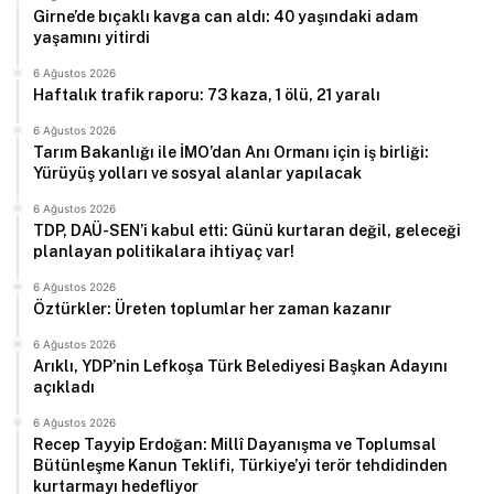
Girne’de bıçaklı kavga can aldı: 40 yaşındaki adam
yaşamını yitirdi
6 Ağustos 2026
Haftalık trafik raporu: 73 kaza, 1 ölü, 21 yaralı
6 Ağustos 2026
Tarım Bakanlığı ile İMO’dan Anı Ormanı için iş birliği:
Yürüyüş yolları ve sosyal alanlar yapılacak
6 Ağustos 2026
TDP, DAÜ-SEN’i kabul etti: Günü kurtaran değil, geleceği
planlayan politikalara ihtiyaç var!
6 Ağustos 2026
Öztürkler: Üreten toplumlar her zaman kazanır
6 Ağustos 2026
Arıklı, YDP’nin Lefkoşa Türk Belediyesi Başkan Adayını
açıkladı
6 Ağustos 2026
Recep Tayyip Erdoğan: Millî Dayanışma ve Toplumsal
Bütünleşme Kanun Teklifi, Türkiye’yi terör tehdidinden
kurtarmayı hedefliyor