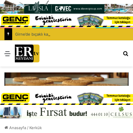
Girne’de bıçaklı kavga can aldı: 40 yaşındaki adam yaşamını yitirdi
Menü
Ar
Anasayfa
/
Kerkük