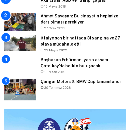
Akıncı’dan ABD’ye “Barış” çağrısı
15 Mayıs 2018
Ahmet Savaşan: Bu cinayetin hepimize
ders olması gerekiyor
27 Ocak 2023
İtfaiye son bir haftada 31 yangına ve 27
olaya müdahale etti
23 Mayıs 2022
Başbakan Erhürman, yarın akşam
Çatalköy’de halkla buluşacak
10 Nisan 2019
Çangar Motors 2. BMW Cup tamamlandı
30 Temmuz 2026