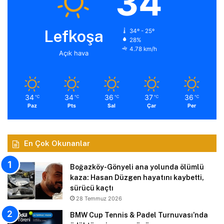
34
Lefkoşa
34º - 25º
28%
4.78 km/h
Açık hava
34
34
36
37
36
℃
℃
℃
℃
℃
Paz
Pts
Sal
Çar
Per
En Çok Okunanlar
Boğazköy-Gönyeli ana yolunda ölümlü
kaza: Hasan Düzgen hayatını kaybetti,
sürücü kaçtı
28 Temmuz 2026
BMW Cup Tennis & Padel Turnuvası’nda