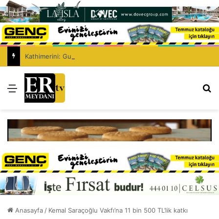
Kathimerini: Guterres GYÖ’ler aracılığıyla konferans talep etti
Menü
Ar
Anasayfa
/
Kemal Saraçoğlu Vakfı’na 11 bin 500 TL’lik katkı