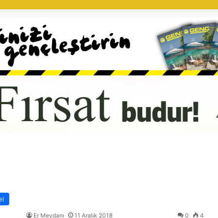
el
Er Meydanı
11 Aralık 2018
0
4