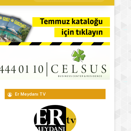
yap
...
Er Meydanı TV