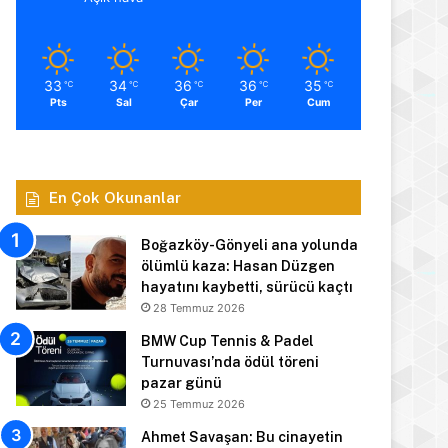
33
34
36
36
35
℃
℃
℃
℃
℃
Pts
Sal
Çar
Per
Cum
En Çok Okunanlar
Boğazköy-Gönyeli ana yolunda
ölümlü kaza: Hasan Düzgen
hayatını kaybetti, sürücü kaçtı
28 Temmuz 2026
BMW Cup Tennis & Padel
Turnuvası’nda ödül töreni
pazar günü
25 Temmuz 2026
Ahmet Savaşan: Bu cinayetin