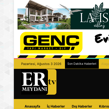
Pazartesi, Ağustos 3 2026
Son Dakika Haberleri
Kathi
Anasayfa
İç Haberler
Dış Haberler
Kıbrıs