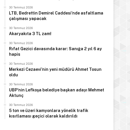
30 Temmuz 2026
LTB, Bedrettin Demirel Caddesi’nde asfaltlama
çalışması yapacak
30 Temmuz 2026
Akaryakıta 3 TL zam!
30 Temmuz 2026
Rıfat Gezici davasında karar: Sanığa 2 yıl 6 ay
hapis
30 Temmuz 2026
Merkezi Cezaevi’nin yeni müdürü Ahmet Tosun
oldu
30 Temmuz 2026
UBP’nin Lefkoşa belediye başkan adayı Mehmet
Aktunç
30 Temmuz 2026
5 ton ve üzeri kamyonlara yönelik trafik
kısıtlaması geçici olarak kaldırıldı