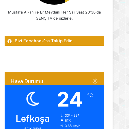
Mustafa Alkan ile Er Meydanı Her Salı Saat 20:30'da
GENÇ TV'de sizlerle.
Bizi Facebook’ta Takip Edin
Hava Durumu
24
℃
Lefkoşa
33º - 23º
61%
3.68 km/h
Açık hava