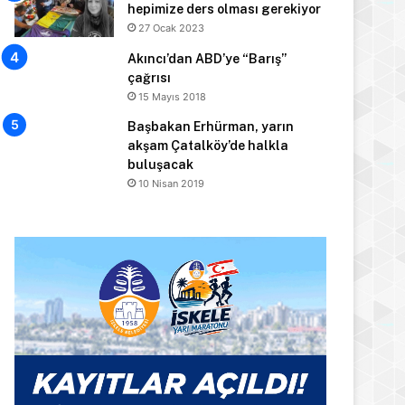
hepimize ders olması gerekiyor
27 Ocak 2023
Akıncı’dan ABD’ye “Barış”
çağrısı
15 Mayıs 2018
Başbakan Erhürman, yarın
akşam Çatalköy’de halkla
buluşacak
10 Nisan 2019