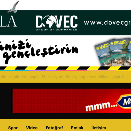
merini: Guterres GYÖ’ler aracılığıyla konferans talep etti
Spor
Video
Fotoğraf
Emlak
İletişim