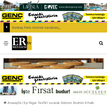
Kızılbaş Parkı önünde kanalizasyon çalışması: Şht. Ecvet Yusuf Caddesi trafiğe kapatılacak
Menü
Ar
Anasayfa
/
Eşi Nigar Tevfik’i vurarak öldüren İbrahim Erhalk