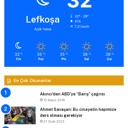
32
Lefkoşa
32º - 28º
41%
7.21 km/h
Açık hava
32
35
35
38
38
℃
℃
℃
℃
℃
Cts
Paz
Pts
Sal
Çar
En Çok Okunanlar
Akıncı’dan ABD’ye “Barış” çağrısı
15 Mayıs 2018
Ahmet Savaşan: Bu cinayetin hepimize
ders olması gerekiyor
27 Ocak 2023