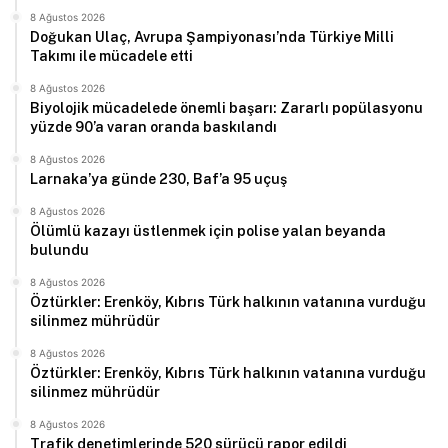
8 Ağustos 2026
Doğukan Ulaç, Avrupa Şampiyonası’nda Türkiye Milli
Takımı ile mücadele etti
8 Ağustos 2026
Biyolojik mücadelede önemli başarı: Zararlı popülasyonu
yüzde 90’a varan oranda baskılandı
8 Ağustos 2026
Larnaka’ya günde 230, Baf’a 95 uçuş
8 Ağustos 2026
Ölümlü kazayı üstlenmek için polise yalan beyanda
bulundu
8 Ağustos 2026
Öztürkler: Erenköy, Kıbrıs Türk halkının vatanına vurduğu
silinmez mührüdür
8 Ağustos 2026
Öztürkler: Erenköy, Kıbrıs Türk halkının vatanına vurduğu
silinmez mührüdür
8 Ağustos 2026
Trafik denetimlerinde 520 sürücü rapor edildi