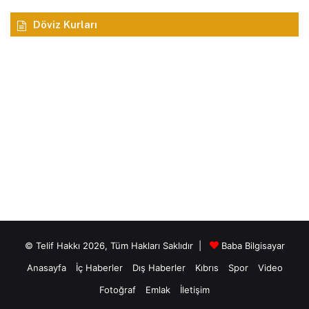
Döviz Kurları
© Telif Hakkı 2026, Tüm Hakları Saklıdır |
Baba Bilgisayar
Anasayfa
İç Haberler
Dış Haberler
Kıbrıs
Spor
Video
Fotoğraf
Emlak
İletişim