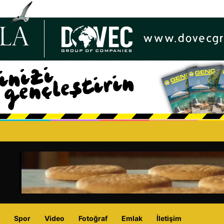
ıta 3 TL zam!
Spor
Video
Fotoğraf
Emlak
İletişim