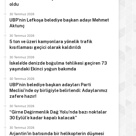
oldu
30 Temmuz 2026
UBP’nin Lefkoşa belediye başkan adayı Mehmet
Aktunç
30 Temmuz 2026
5 ton ve üzeri kamyonlara yönelik trafik
kısıtlaması geçici olarak kaldırıldı
30 Temmuz 2026
İskele’de denizde boğulma tehlikesi geçiren 73
yaşındaki Ekinci yoğun bakımda
30 Temmuz 2026
UBP’nin belediye başkan adayları Parti
Meclisi’nde oy birliğiyle belirlendi: Adaylarımız
zafere hazır!
30 Temmuz 2026
“Girne Değirmenlik Dağ Yolu’nda bazı noktalar
30 Eylül’e kadar kapalı kalacak”
30 Temmuz 2026
Arjantin’in batısında bir helikopterin düşmesi