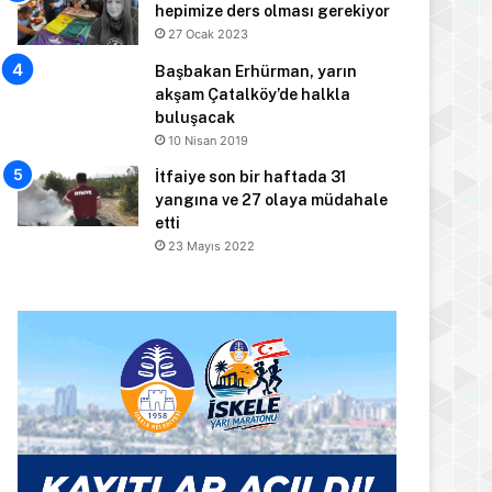
hepimize ders olması gerekiyor
27 Ocak 2023
Başbakan Erhürman, yarın
akşam Çatalköy’de halkla
buluşacak
10 Nisan 2019
İtfaiye son bir haftada 31
yangına ve 27 olaya müdahale
etti
23 Mayıs 2022