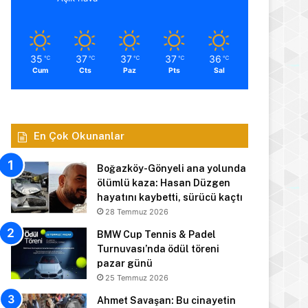
35
37
37
37
36
℃
℃
℃
℃
℃
Cum
Cts
Paz
Pts
Sal
En Çok Okunanlar
Boğazköy-Gönyeli ana yolunda
ölümlü kaza: Hasan Düzgen
hayatını kaybetti, sürücü kaçtı
28 Temmuz 2026
BMW Cup Tennis & Padel
Turnuvası’nda ödül töreni
pazar günü
25 Temmuz 2026
Ahmet Savaşan: Bu cinayetin