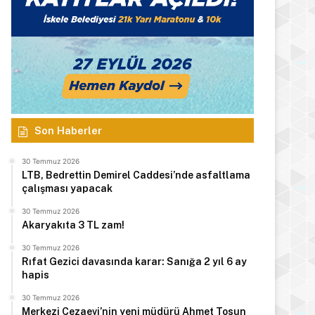
Son Haberler
30 Temmuz 2026
LTB, Bedrettin Demirel Caddesi’nde asfaltlama
çalışması yapacak
30 Temmuz 2026
Akaryakıta 3 TL zam!
30 Temmuz 2026
Rıfat Gezici davasında karar: Sanığa 2 yıl 6 ay
hapis
30 Temmuz 2026
Merkezi Cezaevi’nin yeni müdürü Ahmet Tosun