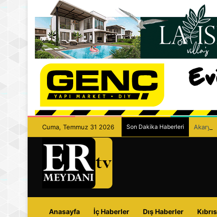
Cuma, Temmuz 31 2026
Son Dakika Haberleri
Akaryak
Anasayfa
İç Haberler
Dış Haberler
Kıbrıs