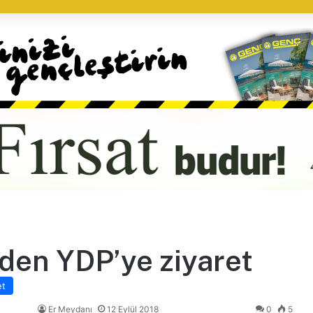
den YDP’ye ziyaret
et
Er Meydanı
12 Eylül 2018
0
5