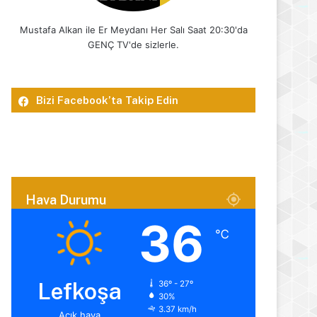
Mustafa Alkan ile Er Meydanı Her Salı Saat 20:30'da
GENÇ TV'de sizlerle.
Bizi Facebook’ta Takip Edin
Hava Durumu
36
℃
Lefkoşa
36º - 27º
30%
3.37 km/h
Açık hava