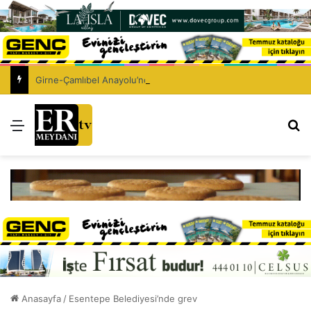
Girne-Çamlıbel Anayolu’nda ölümlü trafik kazası: Turan Obalı yaşamını yitirdi!
Menü
Ar
Anasayfa
/
Esentepe Belediyesi’nde grev