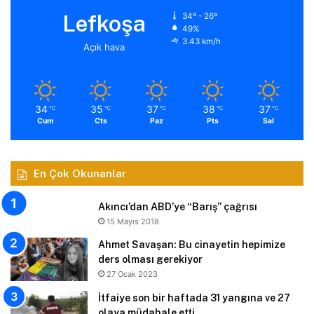
Lefkoşa
34º - 26º
49%
3.43 km/h
Açık hava
34
35
37
38
37
℃
℃
℃
℃
℃
Cum
Cts
Paz
Pts
Sal
En Çok Okunanlar
Akıncı’dan ABD’ye “Barış” çağrısı
15 Mayıs 2018
Ahmet Savaşan: Bu cinayetin hepimize
ders olması gerekiyor
27 Ocak 2023
İtfaiye son bir haftada 31 yangına ve 27
olaya müdahale etti