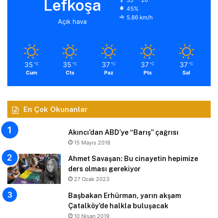
Lefkoşa
45%
5.86 km/h
Açık hava
35
35
37
37
37
℃
℃
℃
℃
℃
Cum
Cts
Paz
Pts
Sal
En Çok Okunanlar
Akıncı’dan ABD’ye “Barış” çağrısı
15 Mayıs 2018
Ahmet Savaşan: Bu cinayetin hepimize
ders olması gerekiyor
27 Ocak 2023
Başbakan Erhürman, yarın akşam
Çatalköy’de halkla buluşacak
10 Nisan 2019