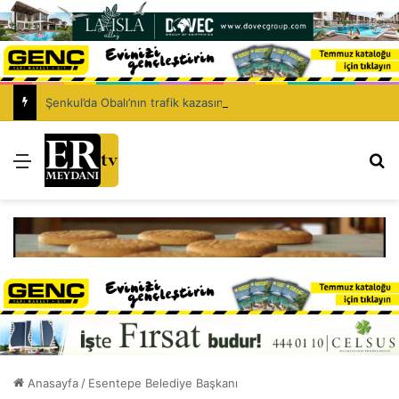
Şenkul’da Obalı’nın trafik kazasında hayatını kaybetmesinin ardından isyan etti: Affet bizi Turan amca
Menü
Ar
Anasayfa
/
Esentepe Belediye Başkanı